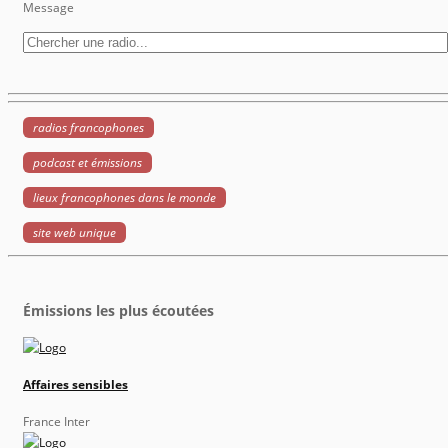
Message
radios francophones
podcast et émissions
lieux francophones dans le monde
site web unique
Émissions les plus écoutées
Affaires sensibles
France Inter