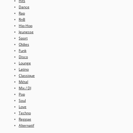
Hits
Dance
Rap
RnB
Hip-Hop
Jeunesse
Sport
Oldies
Funk
Disco
Lounge
Latino
Classique
Métal
Mix / DJ
Pop
Soul
Love
Techno
Reggae
Alternatif