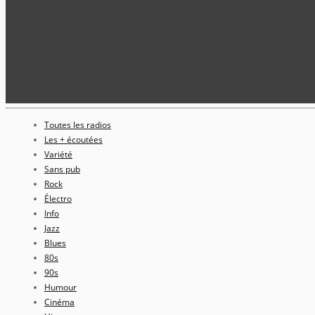
Toutes les radios
Les + écoutées
Variété
Sans pub
Rock
Électro
Info
Jazz
Blues
80s
90s
Humour
Cinéma