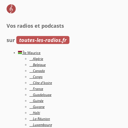
Vos radios et podcasts
sur
toutes-les-radios.fr
Île Maurice
Algérie
Belgique
Canada
Congo
Côte d'Ivoire
France
Guadeloupe
Guinée
Guyane
Haîti
La Réunion
Luxembourg