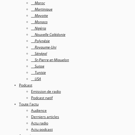
Maroc
Martinique
Mayotte
Monaco
Nigéria
Nouvelle Calédonie
Polynésie
Royaume-Uni
Sénégal
St-Pierre-et-Miquelon
Suisse
Tunisie
USA
Podcast
Emission de radio
Podcast natif
Toute l'actu
Audience
Derniers articles
Actu radio
Actu podcast