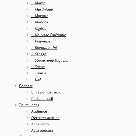
Maroc
Martinique
Mayotte
Monaco
Nigéria
Nouvelle Calédonie
Polynésie
Royaume-Uni
Sénégal
St-Pierre-et-Miquelon
Suisse
Tunisie
USA
Podcast
Emission de radio
Podcast natif
Toute l'actu
Audience
Derniers articles
Actu radio
Actu podcast