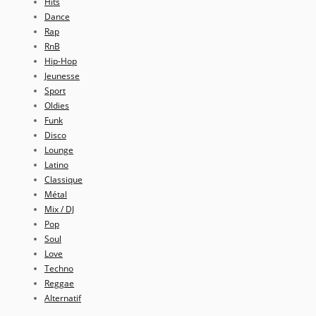
Hits
Dance
Rap
RnB
Hip-Hop
Jeunesse
Sport
Oldies
Funk
Disco
Lounge
Latino
Classique
Métal
Mix / DJ
Pop
Soul
Love
Techno
Reggae
Alternatif