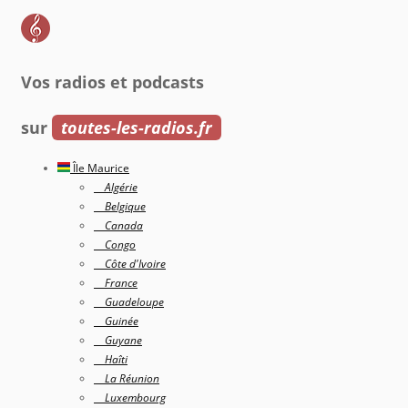
Vos radios et podcasts
sur
toutes-les-radios.fr
Île Maurice
Algérie
Belgique
Canada
Congo
Côte d'Ivoire
France
Guadeloupe
Guinée
Guyane
Haîti
La Réunion
Luxembourg