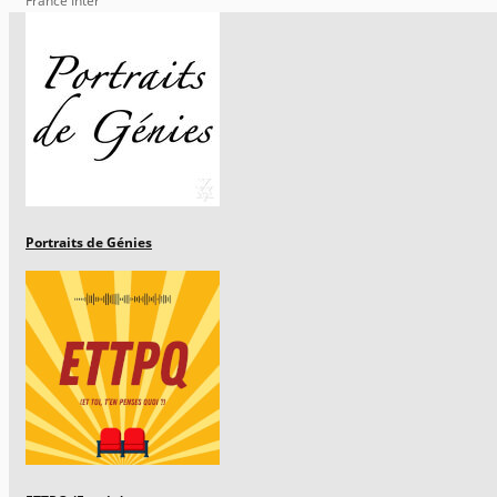
France Inter
Portraits de Génies