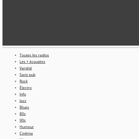
Toutes les radios
Les + écoutées
Variété
Sans pub
Rock
Électro
Info
Jazz
Blues
80s
90s
Humour
Cinéma