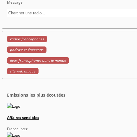
Message
radios francophones
podcast et émissions
lieux francophones dans le monde
site web unique
Émissions les plus écoutées
Affaires sensibles
France Inter