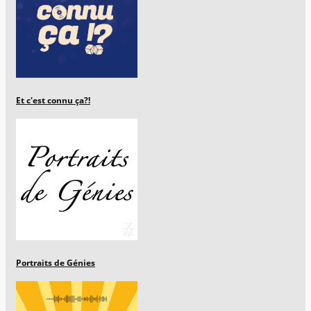
Et c'est connu ça?!
Portraits de Génies