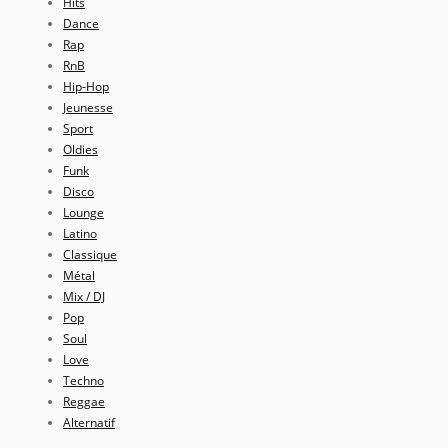
Hits
Dance
Rap
RnB
Hip-Hop
Jeunesse
Sport
Oldies
Funk
Disco
Lounge
Latino
Classique
Métal
Mix / DJ
Pop
Soul
Love
Techno
Reggae
Alternatif