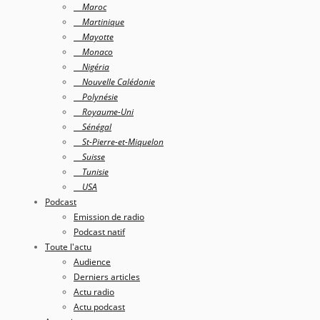
Maroc
Martinique
Mayotte
Monaco
Nigéria
Nouvelle Calédonie
Polynésie
Royaume-Uni
Sénégal
St-Pierre-et-Miquelon
Suisse
Tunisie
USA
Podcast
Emission de radio
Podcast natif
Toute l'actu
Audience
Derniers articles
Actu radio
Actu podcast