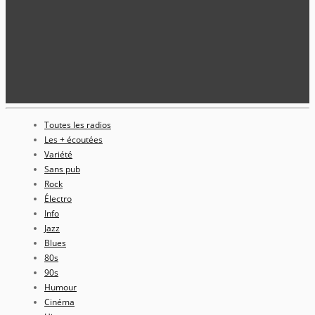
Toutes les radios
Les + écoutées
Variété
Sans pub
Rock
Électro
Info
Jazz
Blues
80s
90s
Humour
Cinéma