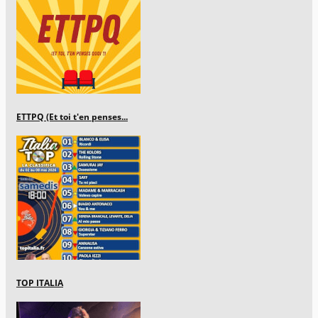
ETTPQ (Et toi t'en penses...
TOP ITALIA