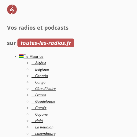
Vos radios et podcasts
sur
toutes-les-radios.fr
Île Maurice
Algérie
Belgique
Canada
Congo
Côte d'Ivoire
France
Guadeloupe
Guinée
Guyane
Haîti
La Réunion
Luxembourg