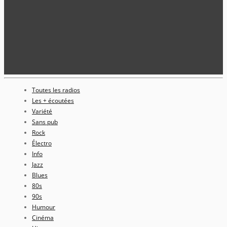
Toutes les radios
Les + écoutées
Variété
Sans pub
Rock
Électro
Info
Jazz
Blues
80s
90s
Humour
Cinéma