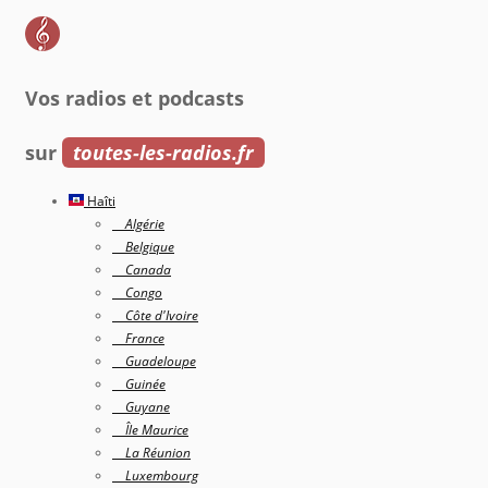
Vos radios et podcasts
sur
toutes-les-radios.fr
Haîti
Algérie
Belgique
Canada
Congo
Côte d'Ivoire
France
Guadeloupe
Guinée
Guyane
Île Maurice
La Réunion
Luxembourg