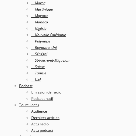
Maroc
Martinique
Mayotte
Monaco
Nigéria
Nouvelle Calédonie
Polynésie
Royaume-Uni
Sénégal
St-Pierre-et-Miquelon
Suisse
Tunisie
USA
Podcast
Emission de radio
Podcast natif
Toute l'actu
Audience
Derniers articles
Actu radio
Actu podcast