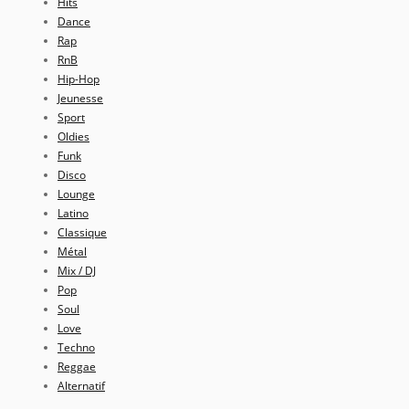
Hits
Dance
Rap
RnB
Hip-Hop
Jeunesse
Sport
Oldies
Funk
Disco
Lounge
Latino
Classique
Métal
Mix / DJ
Pop
Soul
Love
Techno
Reggae
Alternatif