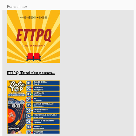
France Inter
ETTPQ (Et toi t'en penses...