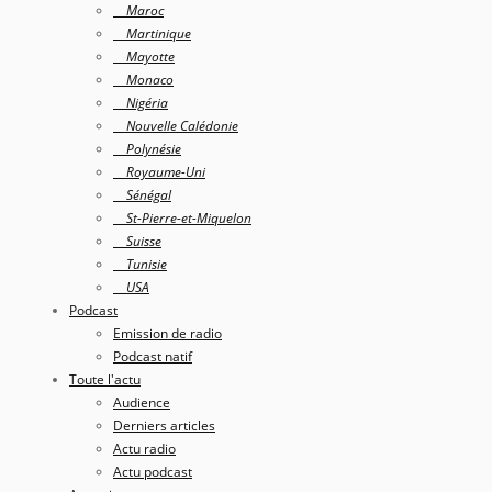
Maroc
Martinique
Mayotte
Monaco
Nigéria
Nouvelle Calédonie
Polynésie
Royaume-Uni
Sénégal
St-Pierre-et-Miquelon
Suisse
Tunisie
USA
Podcast
Emission de radio
Podcast natif
Toute l'actu
Audience
Derniers articles
Actu radio
Actu podcast