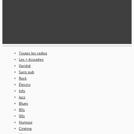
Toutes les radios
Les + écoutées
Variété
Sans pub
Rock
Électro
Info
Jazz
Blues
80s
90s
Humour
Cinéma