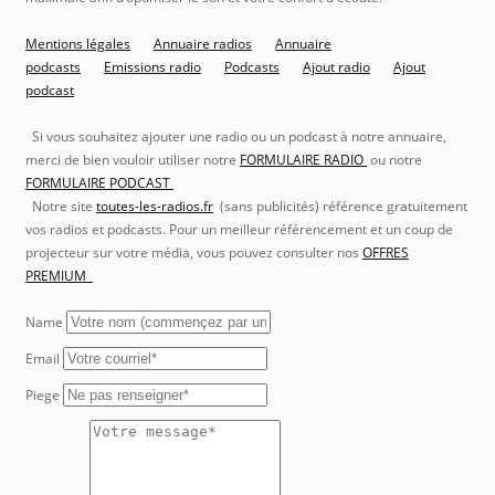
Mentions légales
Annuaire radios
Annuaire
podcasts
Emissions radio
Podcasts
Ajout radio
Ajout
podcast
Si vous souhaitez ajouter une radio ou un podcast à notre annuaire,
merci de bien vouloir utiliser notre
FORMULAIRE RADIO
ou notre
FORMULAIRE PODCAST
Notre site
toutes-les-radios.fr
(sans publicités) référence gratuitement
vos radios et podcasts. Pour un meilleur référencement et un coup de
projecteur sur votre média, vous pouvez consulter nos
OFFRES
PREMIUM
Name
Email
Piege