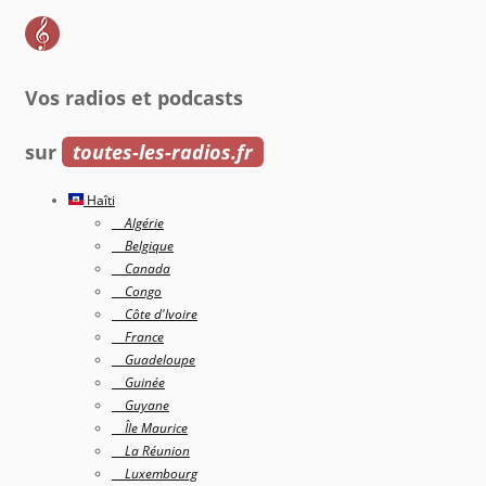
Vos radios et podcasts
sur
toutes-les-radios.fr
Haîti
Algérie
Belgique
Canada
Congo
Côte d'Ivoire
France
Guadeloupe
Guinée
Guyane
Île Maurice
La Réunion
Luxembourg