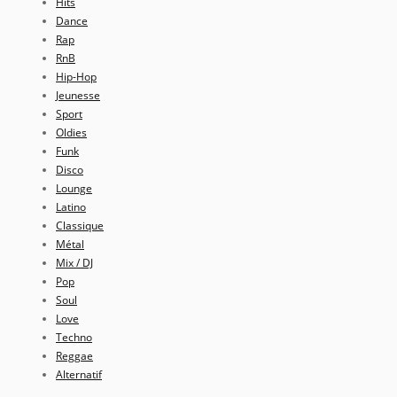
Hits
Dance
Rap
RnB
Hip-Hop
Jeunesse
Sport
Oldies
Funk
Disco
Lounge
Latino
Classique
Métal
Mix / DJ
Pop
Soul
Love
Techno
Reggae
Alternatif