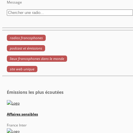
Message
radios francophones
podcast et émissions
lieux francophones dans le monde
site web unique
Émissions les plus écoutées
Affaires sensibles
France Inter