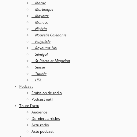
Maroc
Martinique
Mayotte
Monaco
Nigéria
Nouvelle Calédonie
Polynésie
Royaume-Uni
Sénégal
St-Pierre-et-Miquelon
Suisse
Tunisie
USA
Podcast
Emission de radio
Podcast natif
Toute l'actu
Audience
Derniers articles
Actu radio
Actu podcast