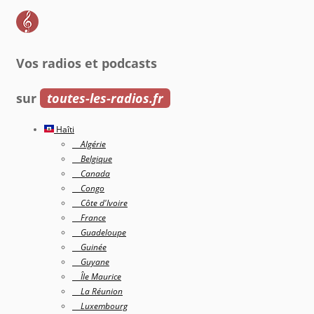
Vos radios et podcasts
sur
toutes-les-radios.fr
Haîti
Algérie
Belgique
Canada
Congo
Côte d'Ivoire
France
Guadeloupe
Guinée
Guyane
Île Maurice
La Réunion
Luxembourg