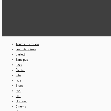
Toutes les radios
Les + écoutées
Variété
Sans pub
Rock
Électro
Info
Jazz
Blues
80s
90s
Humour
Cinéma