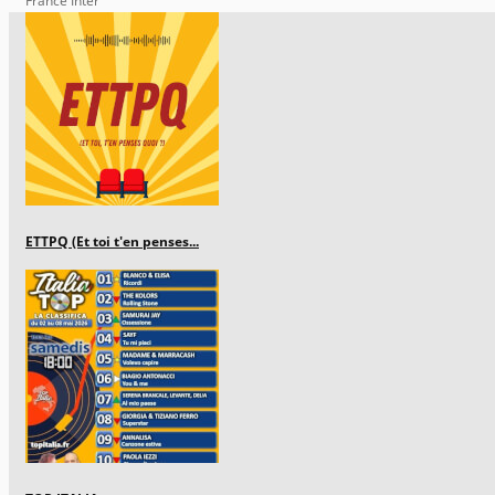
France Inter
ETTPQ (Et toi t'en penses...