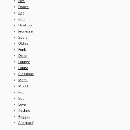
Hits
Dance
Rap
RnB
Hip-Hop
Jeunesse
Sport
Oldies
Funk
Disco
Lounge
Latino
Classique
Métal
Mix / DJ
Pop
Soul
Love
Techno
Reggae
Alternatif