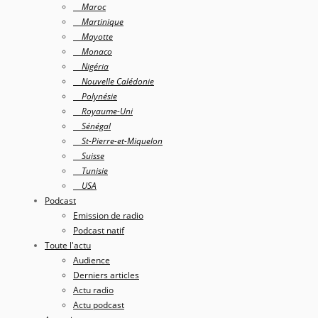
Maroc
Martinique
Mayotte
Monaco
Nigéria
Nouvelle Calédonie
Polynésie
Royaume-Uni
Sénégal
St-Pierre-et-Miquelon
Suisse
Tunisie
USA
Podcast
Emission de radio
Podcast natif
Toute l'actu
Audience
Derniers articles
Actu radio
Actu podcast