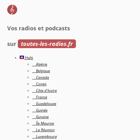
Vos radios et podcasts
sur
toutes-les-radios.fr
Haîti
Algérie
Belgique
Canada
Congo
Côte d'Ivoire
France
Guadeloupe
Guinée
Guyane
Île Maurice
La Réunion
Luxembourg