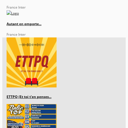
France Inter
Autant en emporte...
France Inter
ETTPQ (Et toi t'en penses...