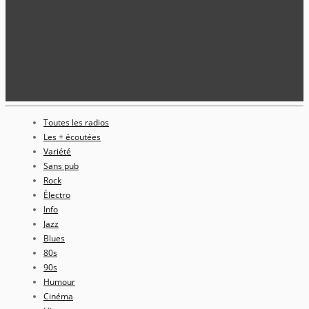
Toutes les radios
Les + écoutées
Variété
Sans pub
Rock
Électro
Info
Jazz
Blues
80s
90s
Humour
Cinéma