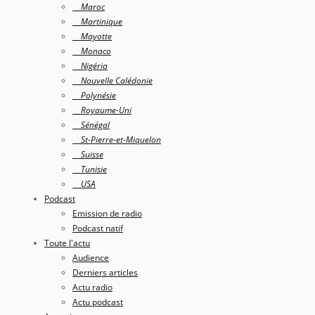
Maroc
Martinique
Mayotte
Monaco
Nigéria
Nouvelle Calédonie
Polynésie
Royaume-Uni
Sénégal
St-Pierre-et-Miquelon
Suisse
Tunisie
USA
Podcast
Emission de radio
Podcast natif
Toute l'actu
Audience
Derniers articles
Actu radio
Actu podcast