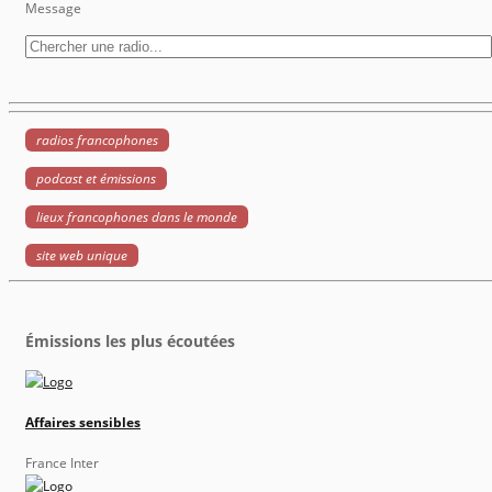
Message
radios francophones
podcast et émissions
lieux francophones dans le monde
site web unique
Émissions les plus écoutées
Affaires sensibles
France Inter