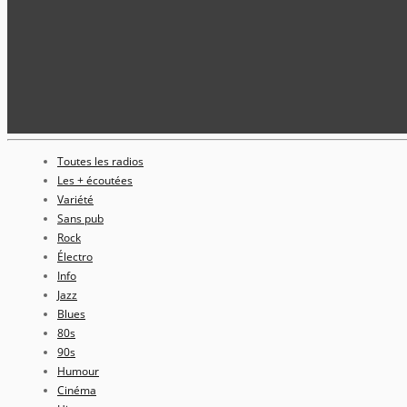
Toutes les radios
Les + écoutées
Variété
Sans pub
Rock
Électro
Info
Jazz
Blues
80s
90s
Humour
Cinéma