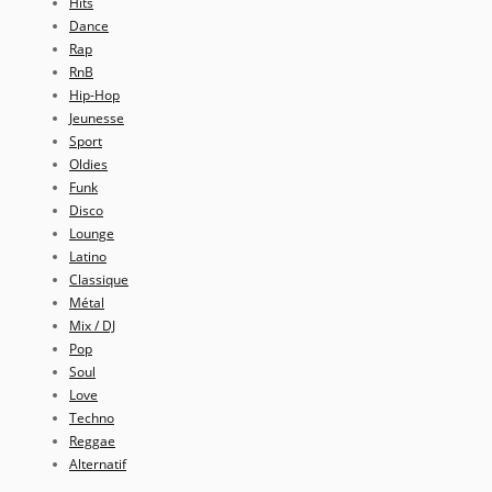
Hits
Dance
Rap
RnB
Hip-Hop
Jeunesse
Sport
Oldies
Funk
Disco
Lounge
Latino
Classique
Métal
Mix / DJ
Pop
Soul
Love
Techno
Reggae
Alternatif