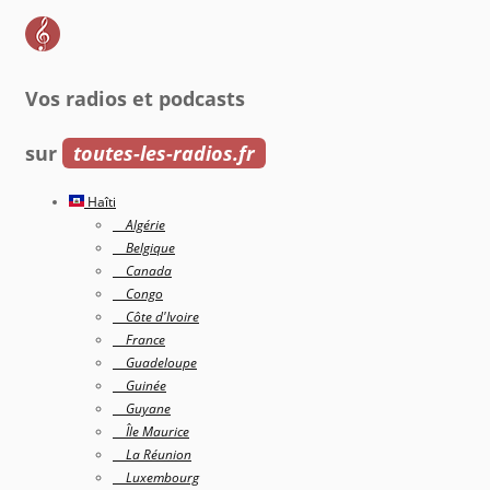
Vos radios et podcasts
sur
toutes-les-radios.fr
Haîti
Algérie
Belgique
Canada
Congo
Côte d'Ivoire
France
Guadeloupe
Guinée
Guyane
Île Maurice
La Réunion
Luxembourg