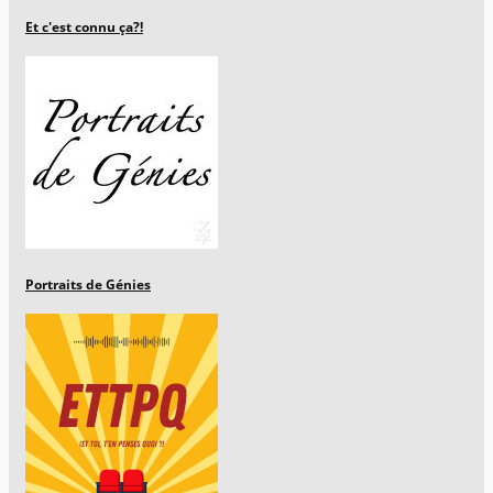
Et c'est connu ça?!
Portraits de Génies