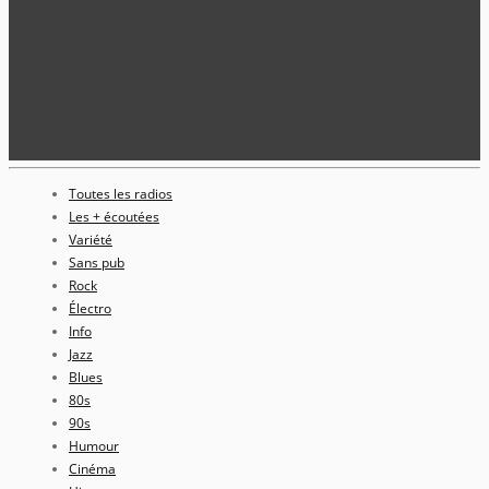
Toutes les radios
Les + écoutées
Variété
Sans pub
Rock
Électro
Info
Jazz
Blues
80s
90s
Humour
Cinéma