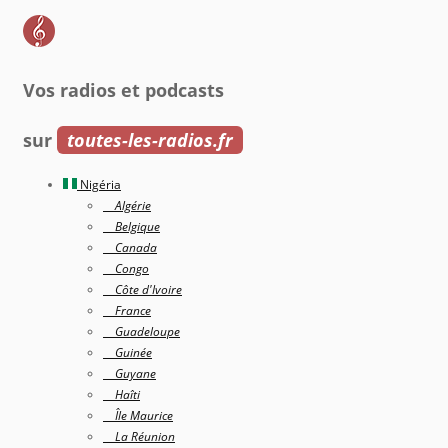
Vos radios et podcasts
sur
toutes-les-radios.fr
Nigéria
Algérie
Belgique
Canada
Congo
Côte d'Ivoire
France
Guadeloupe
Guinée
Guyane
Haîti
Île Maurice
La Réunion