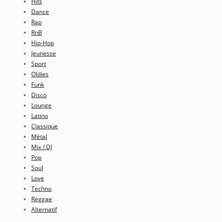
Hits
Dance
Rap
RnB
Hip-Hop
Jeunesse
Sport
Oldies
Funk
Disco
Lounge
Latino
Classique
Métal
Mix / DJ
Pop
Soul
Love
Techno
Reggae
Alternatif