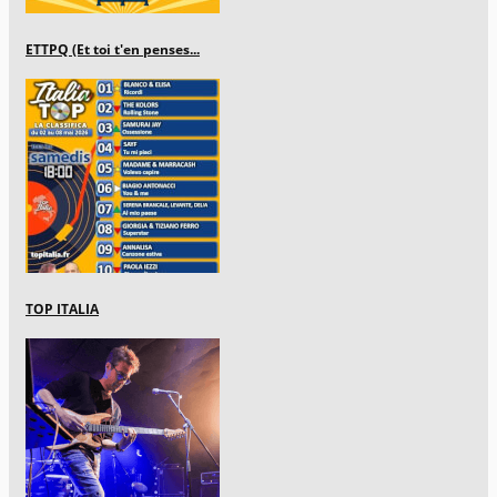
ETTPQ (Et toi t'en penses...
TOP ITALIA