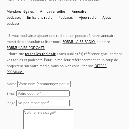
Mentions légales
Annuaire radios
Annuaire
podcasts
Emissions radio
Podcasts
Ajout radio
Ajout
podcast
Si vous souhaitez ajouter une radio ou un podcast à notre annuaire,
merci de bien vouloir utiliser notre
FORMULAIRE RADIO
ou notre
FORMULAIRE PODCAST
Notre site
toutes-les-radios.fr
(sans publicités) référence gratuitement
vos radios et podcasts. Pour un meilleur référencement et un coup de
projecteur sur votre média, vous pouvez consulter nos
OFFRES
PREMIUM
Name
Email
Piege