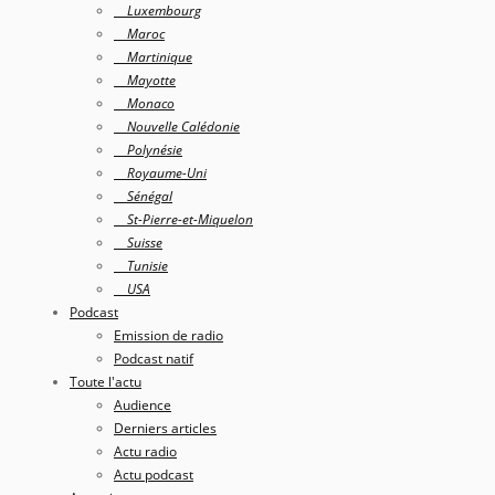
Luxembourg
Maroc
Martinique
Mayotte
Monaco
Nouvelle Calédonie
Polynésie
Royaume-Uni
Sénégal
St-Pierre-et-Miquelon
Suisse
Tunisie
USA
Podcast
Emission de radio
Podcast natif
Toute l'actu
Audience
Derniers articles
Actu radio
Actu podcast