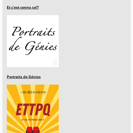
Et c'est connu ça?!
Portraits de Génies