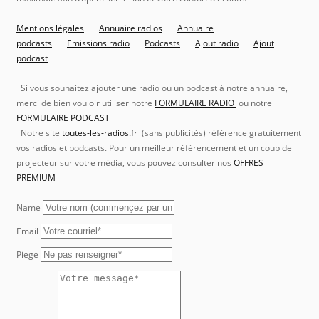
Mentions légales
Annuaire radios
Annuaire
podcasts
Emissions radio
Podcasts
Ajout radio
Ajout
podcast
Si vous souhaitez ajouter une radio ou un podcast à notre annuaire,
merci de bien vouloir utiliser notre
FORMULAIRE RADIO
ou notre
FORMULAIRE PODCAST
Notre site
toutes-les-radios.fr
(sans publicités) référence gratuitement
vos radios et podcasts. Pour un meilleur référencement et un coup de
projecteur sur votre média, vous pouvez consulter nos
OFFRES
PREMIUM
Name
Email
Piege