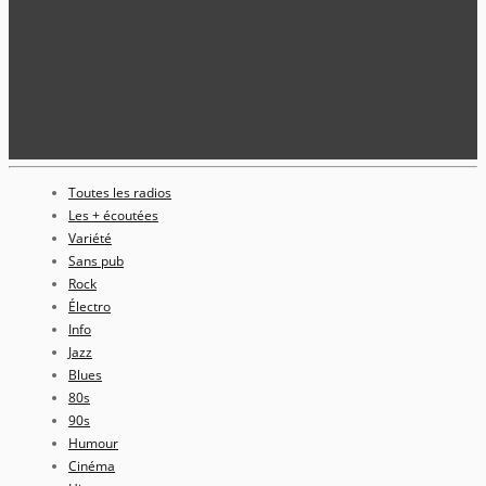
Toutes les radios
Les + écoutées
Variété
Sans pub
Rock
Électro
Info
Jazz
Blues
80s
90s
Humour
Cinéma