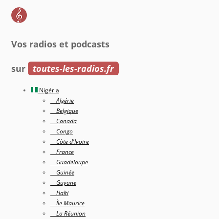
Vos radios et podcasts
sur
toutes-les-radios.fr
Nigéria
Algérie
Belgique
Canada
Congo
Côte d'Ivoire
France
Guadeloupe
Guinée
Guyane
Haîti
Île Maurice
La Réunion