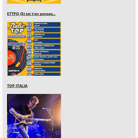
ETTPQ (Et toi t'en penses...
TOP ITALIA