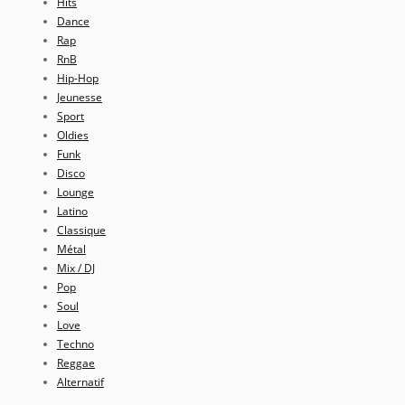
Hits
Dance
Rap
RnB
Hip-Hop
Jeunesse
Sport
Oldies
Funk
Disco
Lounge
Latino
Classique
Métal
Mix / DJ
Pop
Soul
Love
Techno
Reggae
Alternatif