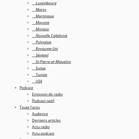
Luxembourg
Maroc
Martinique
Mayotte
Monaco
Nouvelle Calédonie
Polynésie
Royaume-Uni
Sénégal
St-Pierre-et-Miquelon
Suisse
Tunisie
USA
Podcast
Emission de radio
Podcast natif
Toute l'actu
Audience
Derniers articles
Actu radio
Actu podcast