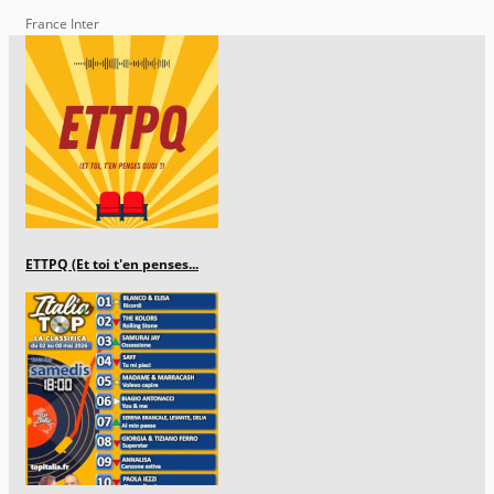
France Inter
ETTPQ (Et toi t'en penses...