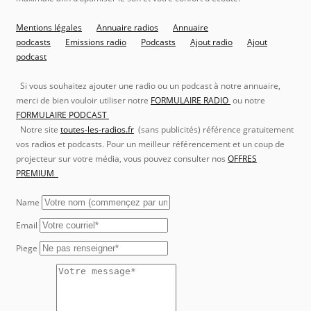
Mentions légales
Annuaire radios
Annuaire
podcasts
Emissions radio
Podcasts
Ajout radio
Ajout
podcast
Si vous souhaitez ajouter une radio ou un podcast à notre annuaire,
merci de bien vouloir utiliser notre
FORMULAIRE RADIO
ou notre
FORMULAIRE PODCAST
Notre site
toutes-les-radios.fr
(sans publicités) référence gratuitement
vos radios et podcasts. Pour un meilleur référencement et un coup de
projecteur sur votre média, vous pouvez consulter nos
OFFRES
PREMIUM
Name
Email
Piege