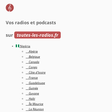
Vos radios et podcasts
sur
toutes-les-radios.fr
Nigéria
Algérie
Belgique
Canada
Congo
Côte d'Ivoire
France
Guadeloupe
Guinée
Guyane
Haîti
Île Maurice
La Réunion