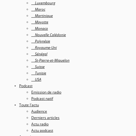
Luxembourg
Maroc
Martinique
Mayotte
Monaco
Nouvelle Calédonie
Polynésie
Royaume-Uni
Sénégal
St-Pierre-et-Miquelon
Suisse
Tunisie
USA
Podcast
Emission de radio
Podcast natif
Toute l'actu
Audience
Derniers articles
Actu radio
Actu podcast