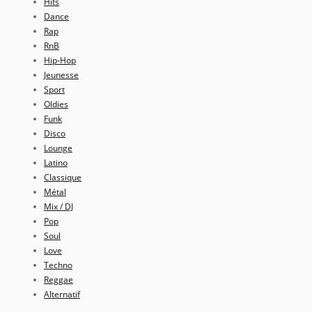
Hits
Dance
Rap
RnB
Hip-Hop
Jeunesse
Sport
Oldies
Funk
Disco
Lounge
Latino
Classique
Métal
Mix / DJ
Pop
Soul
Love
Techno
Reggae
Alternatif