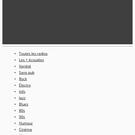
Toutes les radios
Les + écoutées
Variété
Sans pub
Rock
Électro
Info
Jazz
Blues
80s
90s
Humour
Cinéma