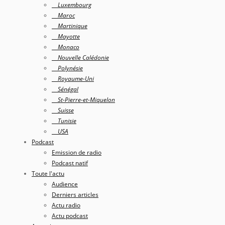
Luxembourg
Maroc
Martinique
Mayotte
Monaco
Nouvelle Calédonie
Polynésie
Royaume-Uni
Sénégal
St-Pierre-et-Miquelon
Suisse
Tunisie
USA
Podcast
Emission de radio
Podcast natif
Toute l'actu
Audience
Derniers articles
Actu radio
Actu podcast