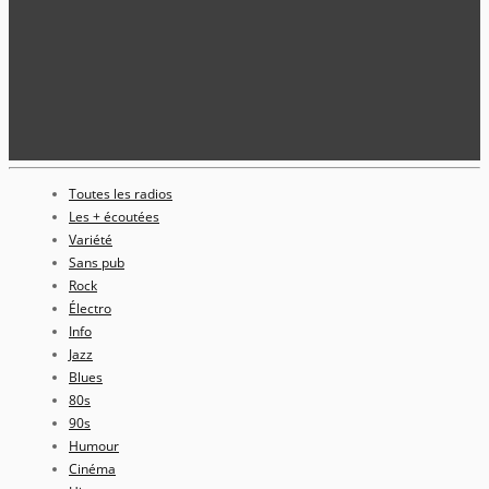
Toutes les radios
Les + écoutées
Variété
Sans pub
Rock
Électro
Info
Jazz
Blues
80s
90s
Humour
Cinéma