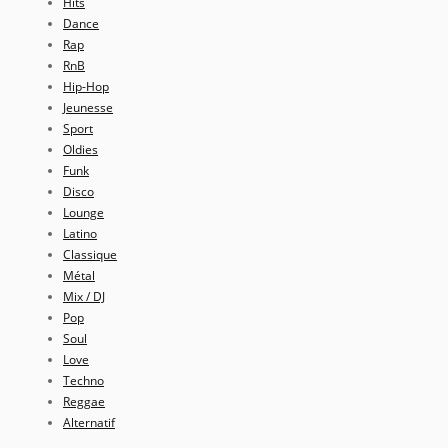
Hits
Dance
Rap
RnB
Hip-Hop
Jeunesse
Sport
Oldies
Funk
Disco
Lounge
Latino
Classique
Métal
Mix / DJ
Pop
Soul
Love
Techno
Reggae
Alternatif