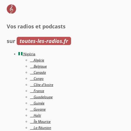
Vos radios et podcasts
sur
toutes-les-radios.fr
Nigéria
Algérie
Belgique
Canada
Congo
Côte d'Ivoire
France
Guadeloupe
Guinée
Guyane
Haîti
Île Maurice
La Réunion