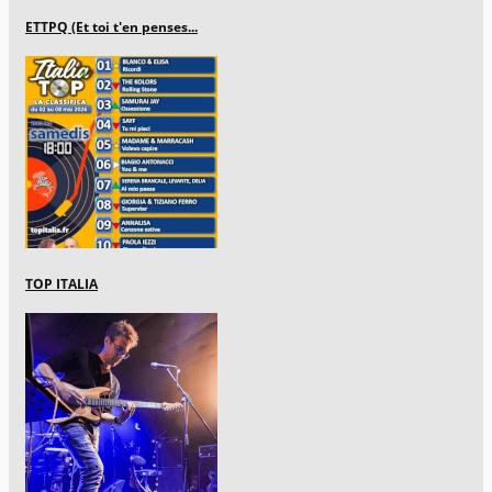
ETTPQ (Et toi t'en penses...
TOP ITALIA