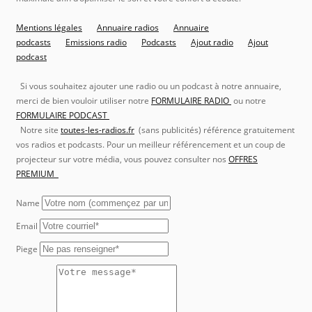
Mentions légales
Annuaire radios
Annuaire
podcasts
Emissions radio
Podcasts
Ajout radio
Ajout
podcast
Si vous souhaitez ajouter une radio ou un podcast à notre annuaire,
merci de bien vouloir utiliser notre
FORMULAIRE RADIO
ou notre
FORMULAIRE PODCAST
Notre site
toutes-les-radios.fr
(sans publicités) référence gratuitement
vos radios et podcasts. Pour un meilleur référencement et un coup de
projecteur sur votre média, vous pouvez consulter nos
OFFRES
PREMIUM
Name
Email
Piege