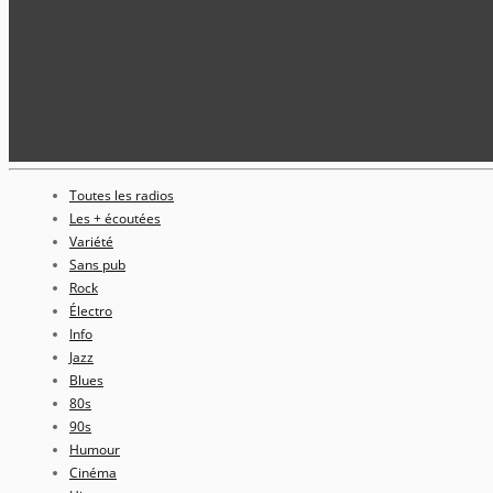
Toutes les radios
Les + écoutées
Variété
Sans pub
Rock
Électro
Info
Jazz
Blues
80s
90s
Humour
Cinéma