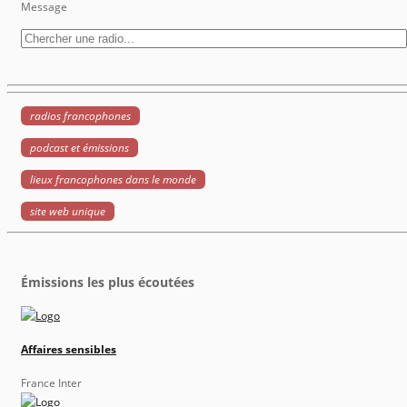
Message
radios francophones
podcast et émissions
lieux francophones dans le monde
site web unique
Émissions les plus écoutées
Affaires sensibles
France Inter