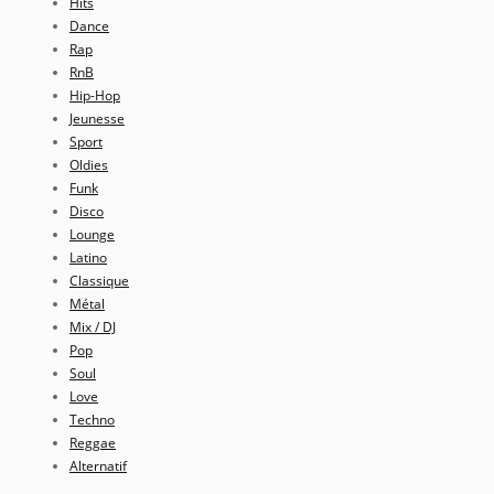
Hits
Dance
Rap
RnB
Hip-Hop
Jeunesse
Sport
Oldies
Funk
Disco
Lounge
Latino
Classique
Métal
Mix / DJ
Pop
Soul
Love
Techno
Reggae
Alternatif