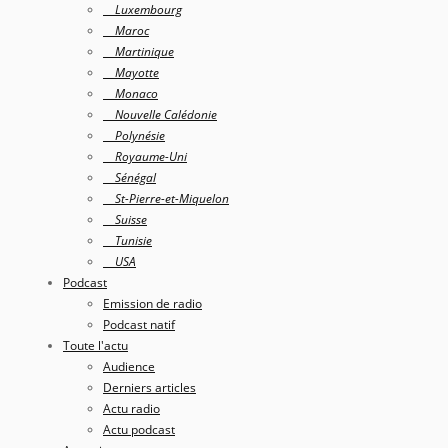
Luxembourg
Maroc
Martinique
Mayotte
Monaco
Nouvelle Calédonie
Polynésie
Royaume-Uni
Sénégal
St-Pierre-et-Miquelon
Suisse
Tunisie
USA
Podcast
Emission de radio
Podcast natif
Toute l'actu
Audience
Derniers articles
Actu radio
Actu podcast