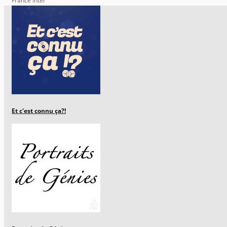
France Inter
Et c'est connu ça?!