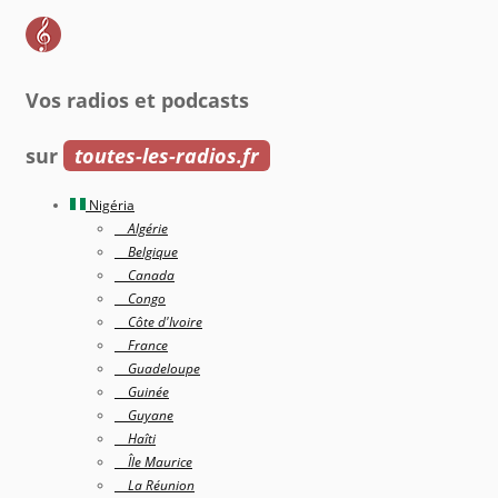
Vos radios et podcasts
sur
toutes-les-radios.fr
Nigéria
Algérie
Belgique
Canada
Congo
Côte d'Ivoire
France
Guadeloupe
Guinée
Guyane
Haîti
Île Maurice
La Réunion