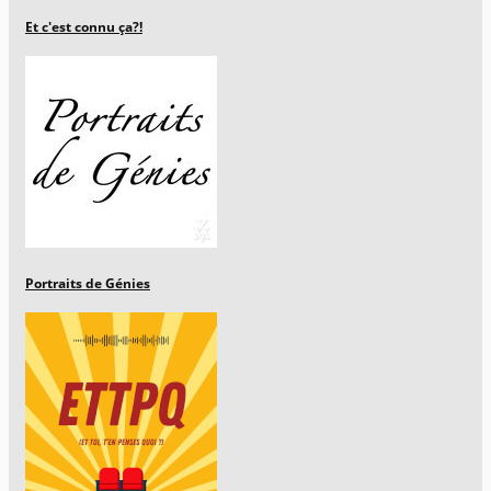
Et c'est connu ça?!
Portraits de Génies