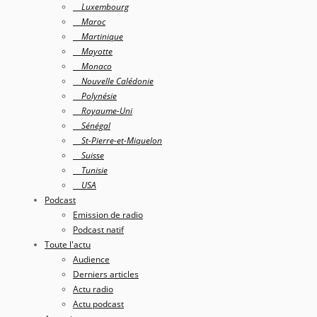
Luxembourg
Maroc
Martinique
Mayotte
Monaco
Nouvelle Calédonie
Polynésie
Royaume-Uni
Sénégal
St-Pierre-et-Miquelon
Suisse
Tunisie
USA
Podcast
Emission de radio
Podcast natif
Toute l'actu
Audience
Derniers articles
Actu radio
Actu podcast