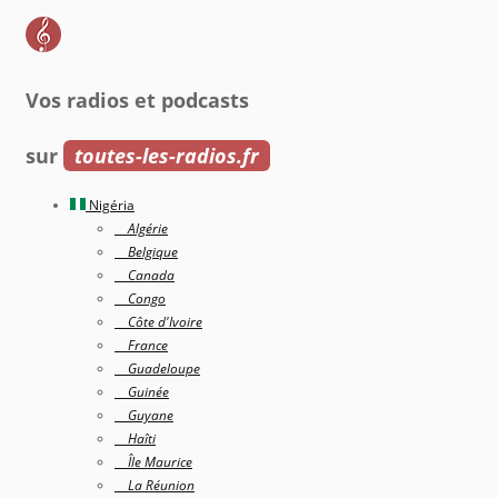
Vos radios et podcasts
sur
toutes-les-radios.fr
Nigéria
Algérie
Belgique
Canada
Congo
Côte d'Ivoire
France
Guadeloupe
Guinée
Guyane
Haîti
Île Maurice
La Réunion