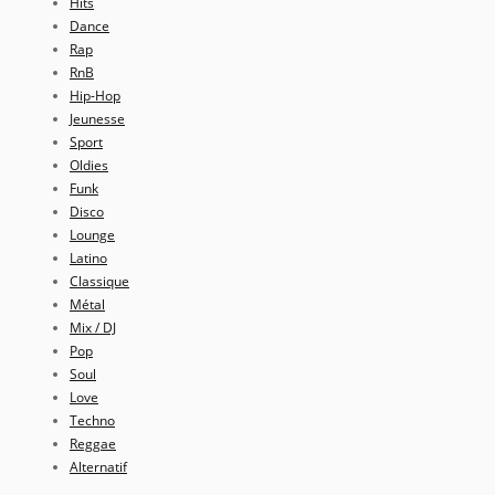
Hits
Dance
Rap
RnB
Hip-Hop
Jeunesse
Sport
Oldies
Funk
Disco
Lounge
Latino
Classique
Métal
Mix / DJ
Pop
Soul
Love
Techno
Reggae
Alternatif