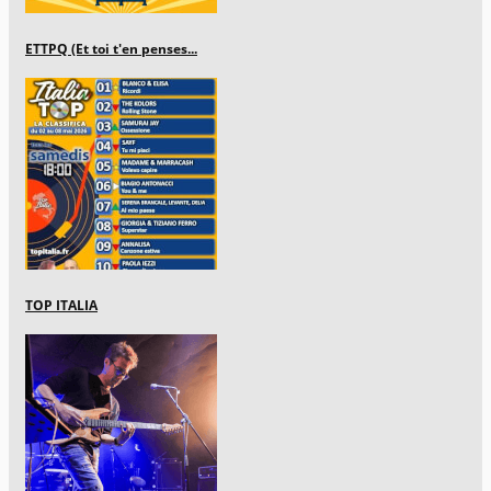
ETTPQ (Et toi t'en penses...
TOP ITALIA