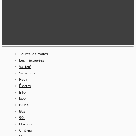
Toutes les radios
Les + écoutées
Variété
Sans pub
Rock
Électro
Info
Jazz
Blues
80s
90s
Humour
Cinéma