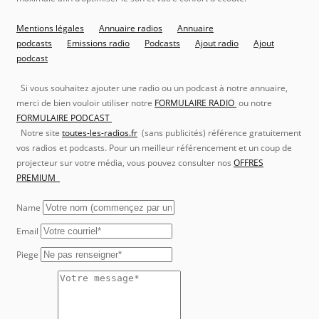
Mentions légales
Annuaire radios
Annuaire
podcasts
Emissions radio
Podcasts
Ajout radio
Ajout
podcast
Si vous souhaitez ajouter une radio ou un podcast à notre annuaire,
merci de bien vouloir utiliser notre
FORMULAIRE RADIO
ou notre
FORMULAIRE PODCAST
Notre site
toutes-les-radios.fr
(sans publicités) référence gratuitement
vos radios et podcasts. Pour un meilleur référencement et un coup de
projecteur sur votre média, vous pouvez consulter nos
OFFRES
PREMIUM
Name
Email
Piege