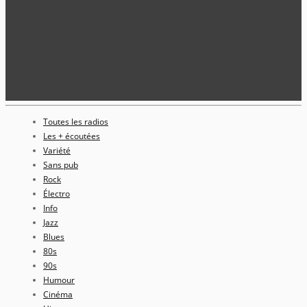
Toutes les radios
Les + écoutées
Variété
Sans pub
Rock
Électro
Info
Jazz
Blues
80s
90s
Humour
Cinéma