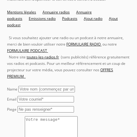
Mentions légales
Annuaire radios
Annuaire
podcasts
Emissions radio
Podcasts
Ajout radio
Ajout
podcast
Si vous souhaitez ajouter une radio ou un podcast à notre annuaire,
merci de bien vouloir utiliser notre
FORMULAIRE RADIO
ou notre
FORMULAIRE PODCAST
Notre site
toutes-les-radios.fr
(sans publicités) référence gratuitement
vos radios et podcasts. Pour un meilleur référencement et un coup de
projecteur sur votre média, vous pouvez consulter nos
OFFRES
PREMIUM
Name
Email
Piege