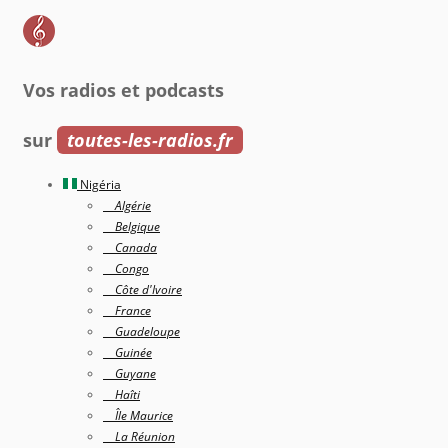
Vos radios et podcasts
sur
toutes-les-radios.fr
Nigéria
Algérie
Belgique
Canada
Congo
Côte d'Ivoire
France
Guadeloupe
Guinée
Guyane
Haîti
Île Maurice
La Réunion