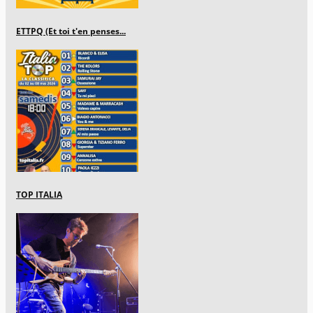
ETTPQ (Et toi t'en penses...
TOP ITALIA