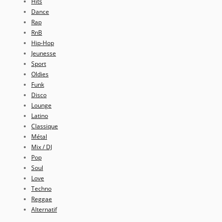
Hits
Dance
Rap
RnB
Hip-Hop
Jeunesse
Sport
Oldies
Funk
Disco
Lounge
Latino
Classique
Métal
Mix / DJ
Pop
Soul
Love
Techno
Reggae
Alternatif