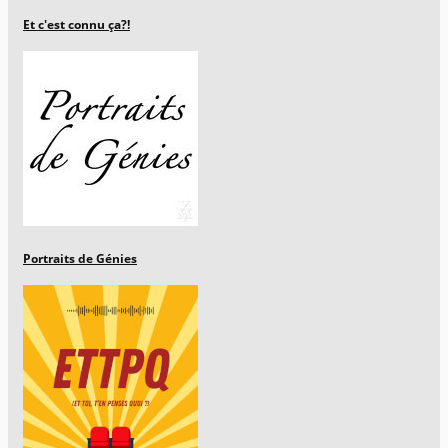
Et c'est connu ça?!
Portraits de Génies