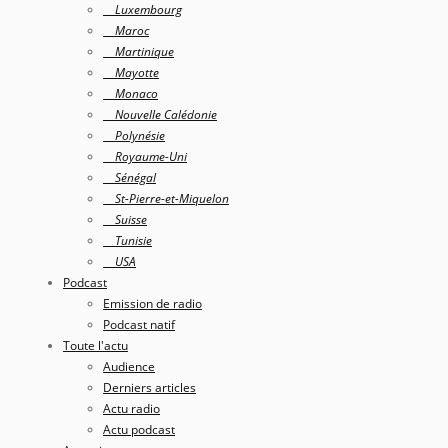
Luxembourg
Maroc
Martinique
Mayotte
Monaco
Nouvelle Calédonie
Polynésie
Royaume-Uni
Sénégal
St-Pierre-et-Miquelon
Suisse
Tunisie
USA
Podcast
Emission de radio
Podcast natif
Toute l'actu
Audience
Derniers articles
Actu radio
Actu podcast