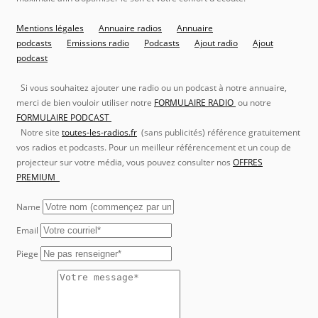
Mentions légales
Annuaire radios
Annuaire
podcasts
Emissions radio
Podcasts
Ajout radio
Ajout
podcast
Si vous souhaitez ajouter une radio ou un podcast à notre annuaire,
merci de bien vouloir utiliser notre
FORMULAIRE RADIO
ou notre
FORMULAIRE PODCAST
Notre site
toutes-les-radios.fr
(sans publicités) référence gratuitement
vos radios et podcasts. Pour un meilleur référencement et un coup de
projecteur sur votre média, vous pouvez consulter nos
OFFRES
PREMIUM
Name
Email
Piege