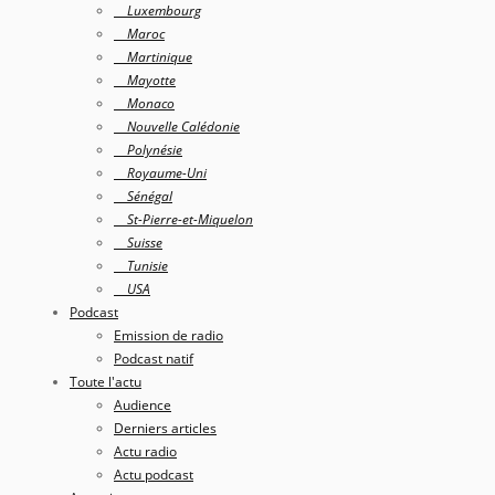
Luxembourg
Maroc
Martinique
Mayotte
Monaco
Nouvelle Calédonie
Polynésie
Royaume-Uni
Sénégal
St-Pierre-et-Miquelon
Suisse
Tunisie
USA
Podcast
Emission de radio
Podcast natif
Toute l'actu
Audience
Derniers articles
Actu radio
Actu podcast