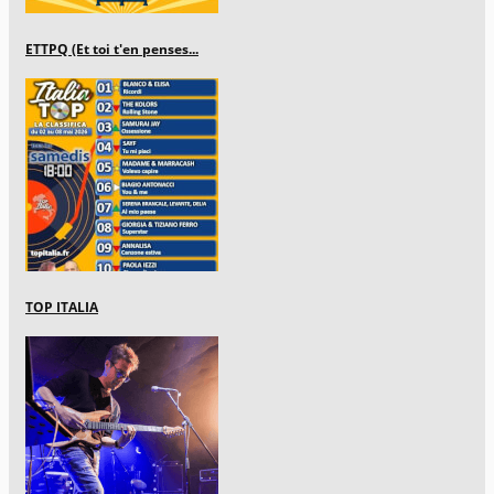
ETTPQ (Et toi t'en penses...
TOP ITALIA