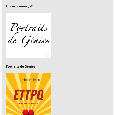
Et c'est connu ça?!
Portraits de Génies