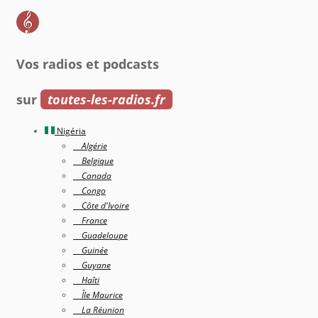
Vos radios et podcasts
sur
toutes-les-radios.fr
Nigéria
Algérie
Belgique
Canada
Congo
Côte d'Ivoire
France
Guadeloupe
Guinée
Guyane
Haîti
Île Maurice
La Réunion