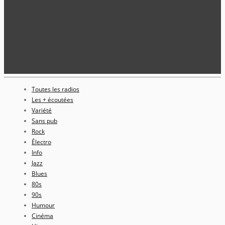
Toutes les radios
Les + écoutées
Variété
Sans pub
Rock
Électro
Info
Jazz
Blues
80s
90s
Humour
Cinéma