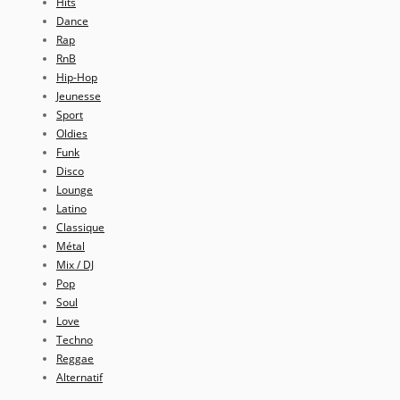
Hits
Dance
Rap
RnB
Hip-Hop
Jeunesse
Sport
Oldies
Funk
Disco
Lounge
Latino
Classique
Métal
Mix / DJ
Pop
Soul
Love
Techno
Reggae
Alternatif