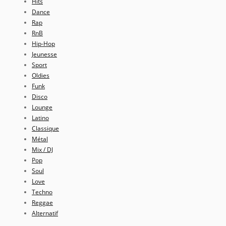
Hits
Dance
Rap
RnB
Hip-Hop
Jeunesse
Sport
Oldies
Funk
Disco
Lounge
Latino
Classique
Métal
Mix / DJ
Pop
Soul
Love
Techno
Reggae
Alternatif