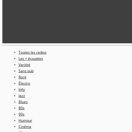
Toutes les radios
Les + écoutées
Variété
Sans pub
Rock
Électro
Info
Jazz
Blues
80s
90s
Humour
Cinéma