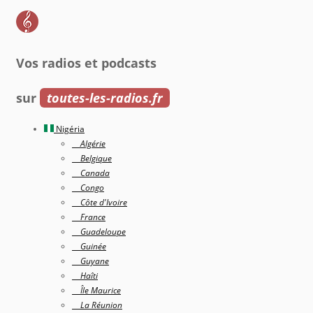
Vos radios et podcasts
sur
toutes-les-radios.fr
Nigéria
Algérie
Belgique
Canada
Congo
Côte d'Ivoire
France
Guadeloupe
Guinée
Guyane
Haîti
Île Maurice
La Réunion