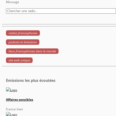
Message
radios francophones
podcast et émissions
lieux francophones dans le monde
site web unique
Émissions les plus écoutées
Affaires sensibles
France Inter