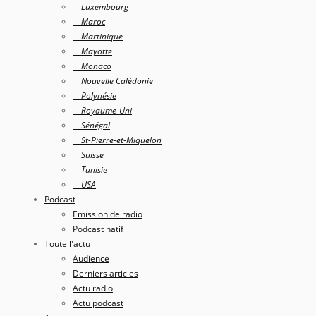
Luxembourg
Maroc
Martinique
Mayotte
Monaco
Nouvelle Calédonie
Polynésie
Royaume-Uni
Sénégal
St-Pierre-et-Miquelon
Suisse
Tunisie
USA
Podcast
Emission de radio
Podcast natif
Toute l'actu
Audience
Derniers articles
Actu radio
Actu podcast