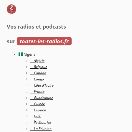
Vos radios et podcasts
sur
toutes-les-radios.fr
Nigéria
Algérie
Belgique
Canada
Congo
Côte d'Ivoire
France
Guadeloupe
Guinée
Guyane
Haîti
Île Maurice
La Réunion