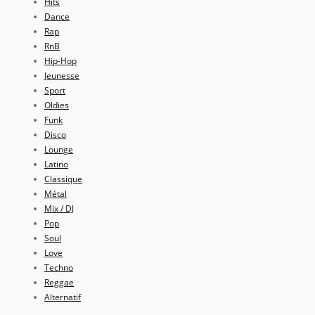
Hits
Dance
Rap
RnB
Hip-Hop
Jeunesse
Sport
Oldies
Funk
Disco
Lounge
Latino
Classique
Métal
Mix / DJ
Pop
Soul
Love
Techno
Reggae
Alternatif