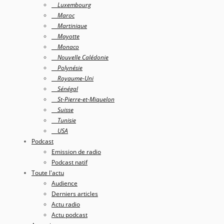
Luxembourg
Maroc
Martinique
Mayotte
Monaco
Nouvelle Calédonie
Polynésie
Royaume-Uni
Sénégal
St-Pierre-et-Miquelon
Suisse
Tunisie
USA
Podcast
Emission de radio
Podcast natif
Toute l'actu
Audience
Derniers articles
Actu radio
Actu podcast