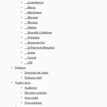
Luxembourg
Maroc
Martinique
Mayotte
Monaco
Nigéria
Nouvelle Calédonie
Polynésie
Royaume-Uni
St-Pierre-et-Miquelon
Suisse
Tunisie
USA
Podcast
Emission de radio
Podcast natif
Toute l'actu
Audience
Derniers articles
Actu radio
Actu podcast