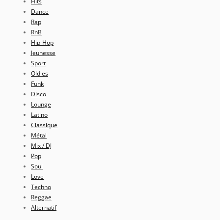
Hits
Dance
Rap
RnB
Hip-Hop
Jeunesse
Sport
Oldies
Funk
Disco
Lounge
Latino
Classique
Métal
Mix / DJ
Pop
Soul
Love
Techno
Reggae
Alternatif