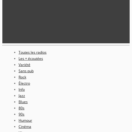
Toutes les radios
Les + écoutées
Variété
Sans pub
Rock
Électro
Info
Jazz
Blues
80s
90s
Humour
Cinéma