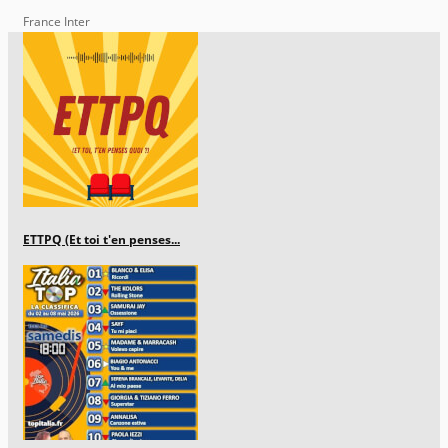
France Inter
ETTPQ (Et toi t'en penses...