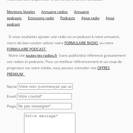
Mentions légales
Annuaire radios
Annuaire
podcasts
Emissions radio
Podcasts
Ajout radio
Ajout
podcast
Si vous souhaitez ajouter une radio ou un podcast à notre annuaire,
merci de bien vouloir utiliser notre
FORMULAIRE RADIO
ou notre
FORMULAIRE PODCAST
Notre site
toutes-les-radios.fr
(sans publicités) référence gratuitement
vos radios et podcasts. Pour un meilleur référencement et un coup de
projecteur sur votre média, vous pouvez consulter nos
OFFRES
PREMIUM
Name
Email
Piege