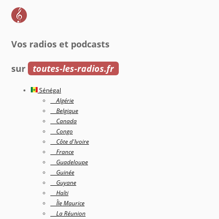
Vos radios et podcasts
sur
toutes-les-radios.fr
Sénégal
Algérie
Belgique
Canada
Congo
Côte d'Ivoire
France
Guadeloupe
Guinée
Guyane
Haîti
Île Maurice
La Réunion