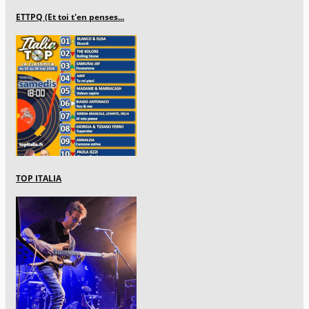
ETTPQ (Et toi t'en penses...
TOP ITALIA