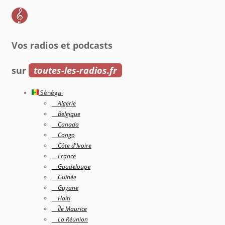
Vos radios et podcasts
sur
toutes-les-radios.fr
Sénégal
Algérie
Belgique
Canada
Congo
Côte d'Ivoire
France
Guadeloupe
Guinée
Guyane
Haîti
Île Maurice
La Réunion