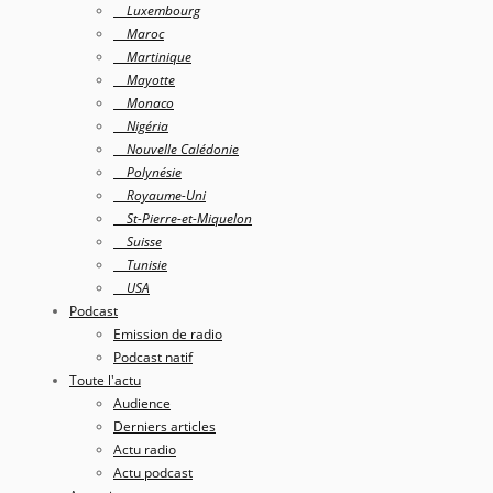
Luxembourg
Maroc
Martinique
Mayotte
Monaco
Nigéria
Nouvelle Calédonie
Polynésie
Royaume-Uni
St-Pierre-et-Miquelon
Suisse
Tunisie
USA
Podcast
Emission de radio
Podcast natif
Toute l'actu
Audience
Derniers articles
Actu radio
Actu podcast