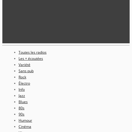
Toutes les radios
Les + écoutées
Variété
Sans pub
Rock
Électro
Info
Jazz
Blues
80s
90s
Humour
Cinéma