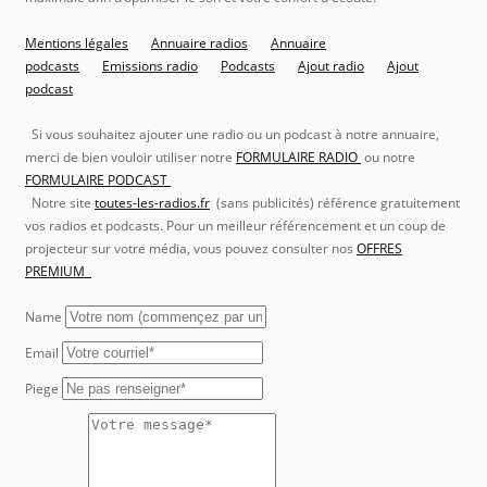
Mentions légales
Annuaire radios
Annuaire
podcasts
Emissions radio
Podcasts
Ajout radio
Ajout
podcast
Si vous souhaitez ajouter une radio ou un podcast à notre annuaire,
merci de bien vouloir utiliser notre
FORMULAIRE RADIO
ou notre
FORMULAIRE PODCAST
Notre site
toutes-les-radios.fr
(sans publicités) référence gratuitement
vos radios et podcasts. Pour un meilleur référencement et un coup de
projecteur sur votre média, vous pouvez consulter nos
OFFRES
PREMIUM
Name
Email
Piege