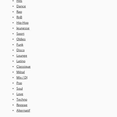
Hits
Dance
Rap
RnB
Hip-Hop
Jeunesse
Sport
Oldies
Funk
Disco
Lounge
Latino
Classique
Métal
Mix / DJ
Pop
Soul
Love
Techno
Reggae
Alternatif