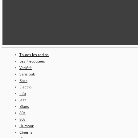
Toutes les radios
Les + écoutées
Variété
Sans pub
Rock
Électro
Info
Jazz
Blues
80s
90s
Humour
Cinéma