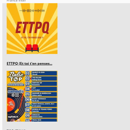
France Inter
ETTPQ (Et toi t'en penses...