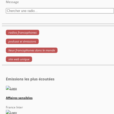
Message
radios francophones
podcast et émissions
lieux francophones dans le monde
site web unique
Émissions les plus écoutées
Affaires sensibles
France Inter