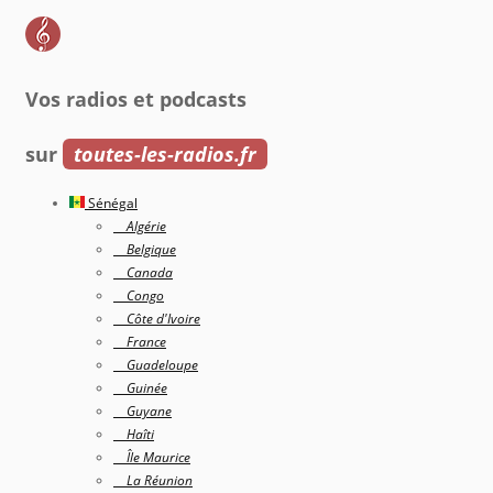
Vos radios et podcasts
sur
toutes-les-radios.fr
Sénégal
Algérie
Belgique
Canada
Congo
Côte d'Ivoire
France
Guadeloupe
Guinée
Guyane
Haîti
Île Maurice
La Réunion