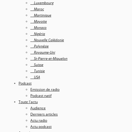
Luxembourg
Maroc
Martinique
Mayotte
Monaco
Nigéria
Nouvelle Calédonie
Polynésie
Royaume-Uni
St-Pierre-et-Miquelon
Suisse
Tunisie
USA
Podcast
Emission de radio
Podcast natif
Toute l'actu
Audience
Derniers articles
Actu radio
Actu podcast