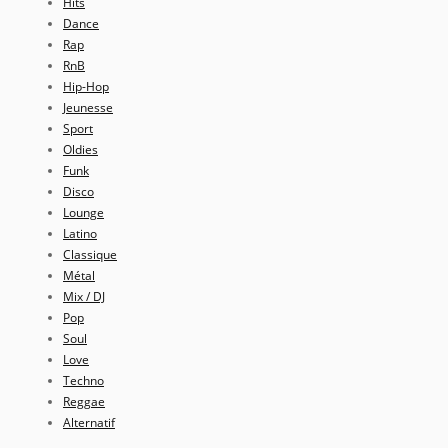
Hits
Dance
Rap
RnB
Hip-Hop
Jeunesse
Sport
Oldies
Funk
Disco
Lounge
Latino
Classique
Métal
Mix / DJ
Pop
Soul
Love
Techno
Reggae
Alternatif