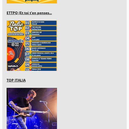
ETTPQ (Et toi t'en penses...
TOP ITALIA