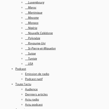
Luxembourg
Maroc
Martinique
Mayotte
Monaco
Nigéria
Nouvelle Calédonie
Polynésie
Royaume-Uni
St-Pierre-et-Miquelon
Suisse
Tunisie
USA
Podcast
Emission de radio
Podcast natif
Toute l'actu
Audience
Derniers articles
Actu radio
Actu podcast