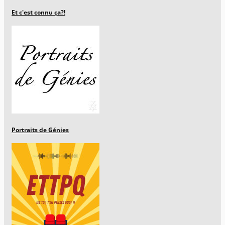
Et c'est connu ça?!
Portraits de Génies