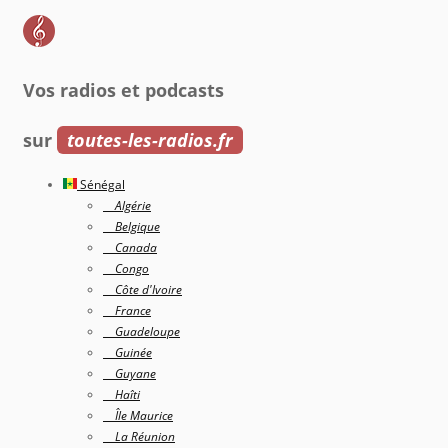
Vos radios et podcasts
sur
toutes-les-radios.fr
Sénégal
Algérie
Belgique
Canada
Congo
Côte d'Ivoire
France
Guadeloupe
Guinée
Guyane
Haîti
Île Maurice
La Réunion