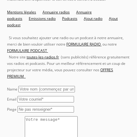
Mentions légales
Annuaire radios
Annuaire
podcasts
Emissions radio
Podcasts
Ajout radio
Ajout
podcast
Si vous souhaitez ajouter une radio ou un podcast à notre annuaire,
merci de bien vouloir utiliser notre
FORMULAIRE RADIO
ou notre
FORMULAIRE PODCAST
Notre site
toutes-les-radios.fr
(sans publicités) référence gratuitement
vos radios et podcasts. Pour un meilleur référencement et un coup de
projecteur sur votre média, vous pouvez consulter nos
OFFRES
PREMIUM
Name
Email
Piege