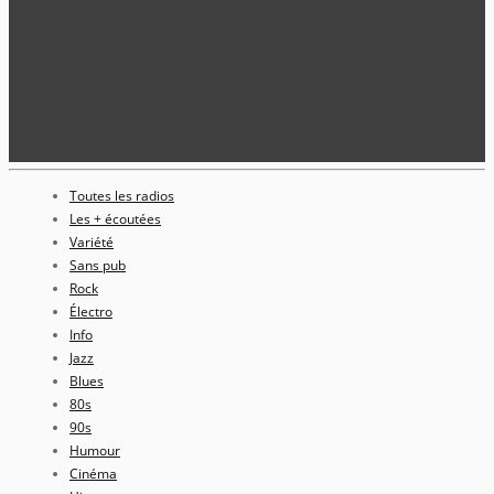
Toutes les radios
Les + écoutées
Variété
Sans pub
Rock
Électro
Info
Jazz
Blues
80s
90s
Humour
Cinéma