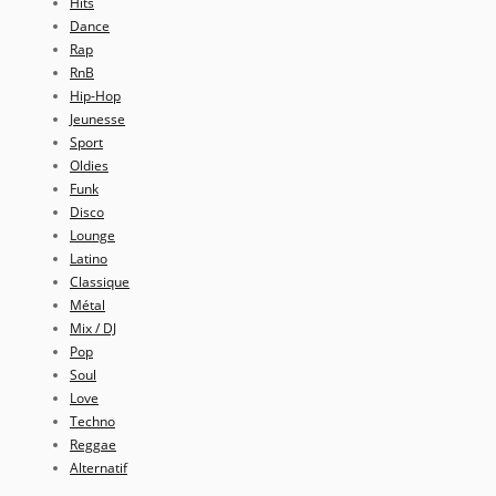
Hits
Dance
Rap
RnB
Hip-Hop
Jeunesse
Sport
Oldies
Funk
Disco
Lounge
Latino
Classique
Métal
Mix / DJ
Pop
Soul
Love
Techno
Reggae
Alternatif