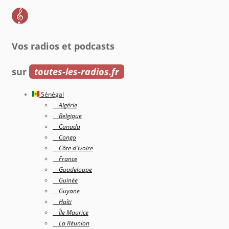
Vos radios et podcasts
sur
toutes-les-radios.fr
Sénégal
Algérie
Belgique
Canada
Congo
Côte d'Ivoire
France
Guadeloupe
Guinée
Guyane
Haîti
Île Maurice
La Réunion