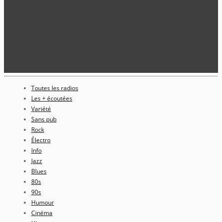
Toutes les radios
Les + écoutées
Variété
Sans pub
Rock
Électro
Info
Jazz
Blues
80s
90s
Humour
Cinéma