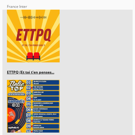
France Inter
ETTPQ (Et toi t'en penses...