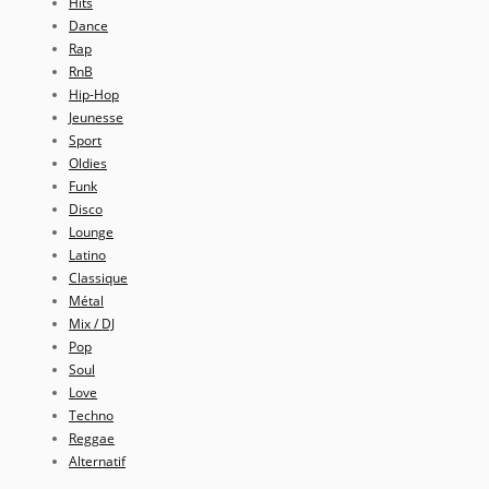
Hits
Dance
Rap
RnB
Hip-Hop
Jeunesse
Sport
Oldies
Funk
Disco
Lounge
Latino
Classique
Métal
Mix / DJ
Pop
Soul
Love
Techno
Reggae
Alternatif