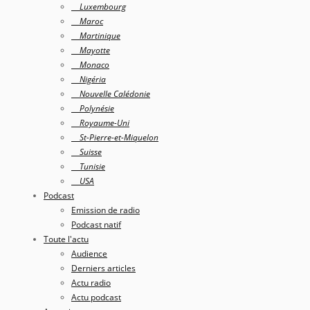
Luxembourg
Maroc
Martinique
Mayotte
Monaco
Nigéria
Nouvelle Calédonie
Polynésie
Royaume-Uni
St-Pierre-et-Miquelon
Suisse
Tunisie
USA
Podcast
Emission de radio
Podcast natif
Toute l'actu
Audience
Derniers articles
Actu radio
Actu podcast