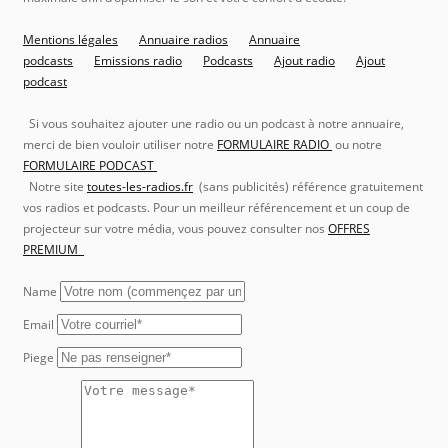
Mentions légales
Annuaire radios
Annuaire
podcasts
Emissions radio
Podcasts
Ajout radio
Ajout
podcast
Si vous souhaitez ajouter une radio ou un podcast à notre annuaire,
merci de bien vouloir utiliser notre
FORMULAIRE RADIO
ou notre
FORMULAIRE PODCAST
Notre site
toutes-les-radios.fr
(sans publicités) référence gratuitement
vos radios et podcasts. Pour un meilleur référencement et un coup de
projecteur sur votre média, vous pouvez consulter nos
OFFRES
PREMIUM
Name
Email
Piege