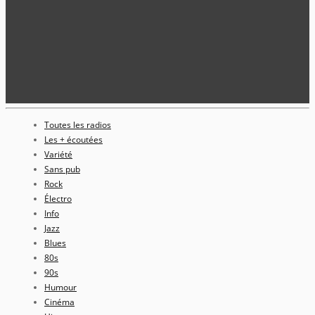
Toutes les radios
Les + écoutées
Variété
Sans pub
Rock
Électro
Info
Jazz
Blues
80s
90s
Humour
Cinéma