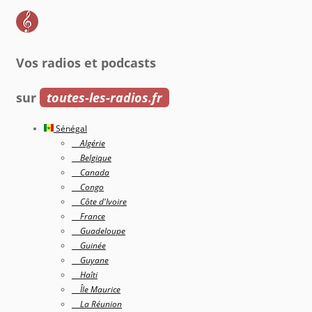
Vos radios et podcasts
sur
toutes-les-radios.fr
Sénégal
Algérie
Belgique
Canada
Congo
Côte d'Ivoire
France
Guadeloupe
Guinée
Guyane
Haîti
Île Maurice
La Réunion