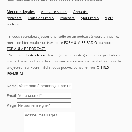
Mentions légales
Annuaire radios
Annuaire
podcasts
Emissions radio
Podcasts
Ajout radio
Ajout
podcast
Si vous souhaitez ajouter une radio ou un podcast à notre annuaire,
merci de bien vouloir utiliser notre
FORMULAIRE RADIO
ou notre
FORMULAIRE PODCAST
Notre site
toutes-les-radios.fr
(sans publicités) référence gratuitement
vos radios et podcasts. Pour un meilleur référencement et un coup de
projecteur sur votre média, vous pouvez consulter nos
OFFRES
PREMIUM
Name
Email
Piege