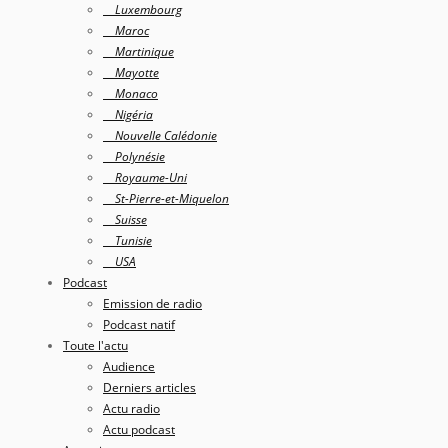
Luxembourg
Maroc
Martinique
Mayotte
Monaco
Nigéria
Nouvelle Calédonie
Polynésie
Royaume-Uni
St-Pierre-et-Miquelon
Suisse
Tunisie
USA
Podcast
Emission de radio
Podcast natif
Toute l'actu
Audience
Derniers articles
Actu radio
Actu podcast