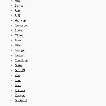
Hits
Dance
Rap
RnB
Hip-Hop
Jeunesse
Sport
Oldies
Funk
Disco
Lounge
Latino
Classique
Métal
Mix / DJ
Pop
Soul
Love
Techno
Reggae
Alternatif