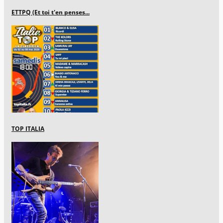
ETTPQ (Et toi t'en penses...
TOP ITALIA