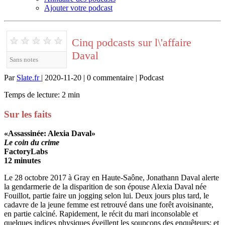
Ajouter votre podcast
★
★
★
★
★
Cinq podcasts sur l\'affaire
Daval
Sans notes
Par
Slate.fr
| 2020-11-20 | 0 commentaire | Podcast
Temps de lecture: 2 min
Sur les faits
«Assassinée: Alexia Daval»
Le coin du crime
FactoryLabs
12 minutes
Le 28 octobre 2017 à Gray en Haute-Saône, Jonathann Daval alerte
la gendarmerie de la disparition de son épouse Alexia Daval née
Fouillot, partie faire un jogging selon lui. Deux jours plus tard, le
cadavre de la jeune femme est retrouvé dans une forêt avoisinante,
en partie calciné. Rapidement, le récit du mari inconsolable et
quelques indices physiques éveillent les soupçons des enquêteurs: et