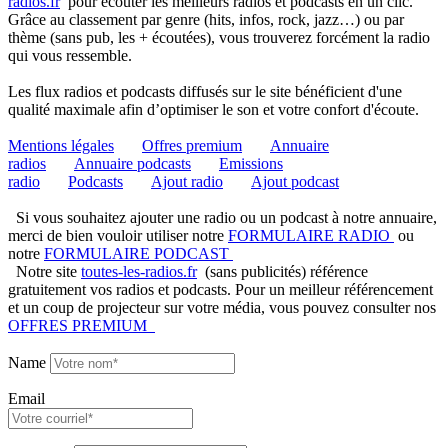
radios.fr
pour écouter les meilleurs radios et podcasts en un clic.
Grâce au classement par genre (hits, infos, rock, jazz…) ou par
thème (sans pub, les + écoutées), vous trouverez forcément la radio
qui vous ressemble.
Les flux radios et podcasts diffusés sur le site bénéficient d'une
qualité maximale afin d’optimiser le son et votre confort d'écoute.
Mentions légales
Offres premium
Annuaire
radios
Annuaire podcasts
Emissions
radio
Podcasts
Ajout radio
Ajout podcast
Si vous souhaitez ajouter une radio ou un podcast à notre annuaire,
merci de bien vouloir utiliser notre
FORMULAIRE RADIO
ou
notre
FORMULAIRE PODCAST
Notre site
toutes-les-radios.fr
(sans publicités) référence
gratuitement vos radios et podcasts. Pour un meilleur référencement
et un coup de projecteur sur votre média, vous pouvez consulter nos
OFFRES PREMIUM
Name
Email