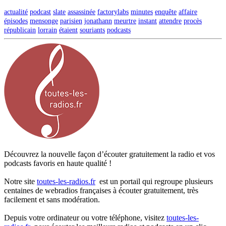
actualité
podcast
slate
assassinée
factorylabs
minutes
enquête
affaire
épisodes
mensonge
parisien
jonathann
meurtre
instant
attendre
procès
républicain
lorrain
étaient
souriants
podcasts
Découvrez la nouvelle façon d’écouter gratuitement la radio et vos
podcasts favoris en haute qualité !
Notre site
toutes-les-radios.fr
est un portail qui regroupe plusieurs
centaines de webradios françaises à écouter gratuitement, très
facilement et sans modération.
Depuis votre ordinateur ou votre téléphone, visitez
toutes-les-