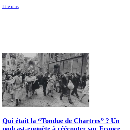
Lire plus
Qui était la “Tondue de Chartres” ? Un
podcast-enquête à réécouter sur France