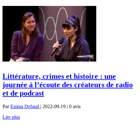
Littérature, crimes et histoire : une
journée à l’écoute des créateurs de radio
et de podcast
Par
Emma Defaud
| 2022-09-19 | 0
avis
Lire plus