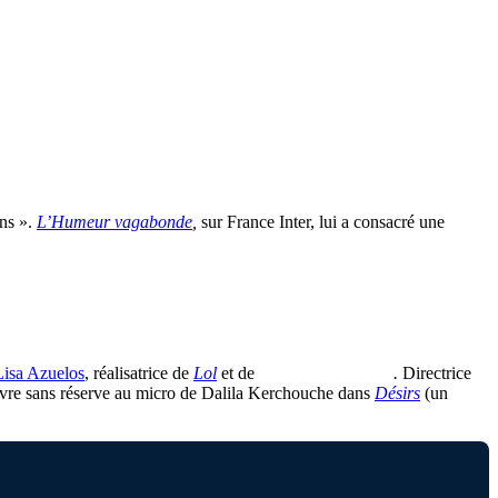
ens ».
L’Humeur vagabonde
,
sur France Inter, lui a consacré une
Lisa Azuelos
, réalisatrice de
Lol
et de
Comme t’y es belle
.
Directrice
livre sans réserve au micro de Dalila Kerchouche dans
Désirs
(un