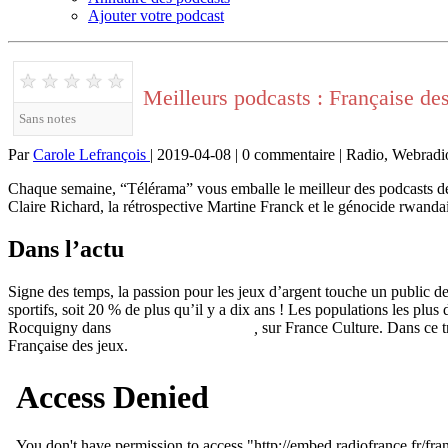
Ajouter votre podcast
★
★
★
★
★
Meilleurs podcasts : Française de
Sans notes
Par
Carole Lefrançois
| 2019-04-08 | 0 commentaire | Radio, Webradi
Chaque semaine, “Télérama” vous emballe le meilleur des podcasts de ch
Claire Richard, la rétrospective Martine Franck et le génocide rwandai
Dans l’actu
Signe des temps, la passion pour les jeux d’argent touche un public de p
sportifs, soit 20 % de plus qu’il y a dix ans ! Les populations les plus
Rocquigny dans
Entendez-vous l’éco ?
,
sur France Culture. Dans ce tro
Française des jeux.