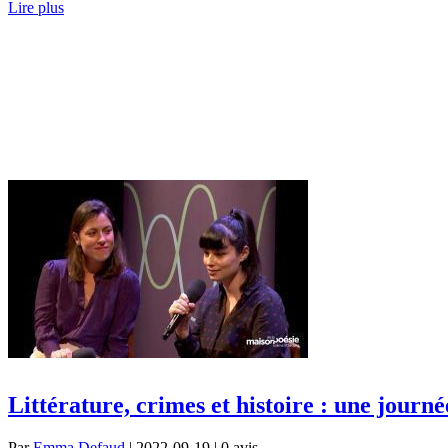
Lire plus
Littérature, crimes et histoire : une journé
Par
Emma Defaud
| 2022-09-19 | 0
avis