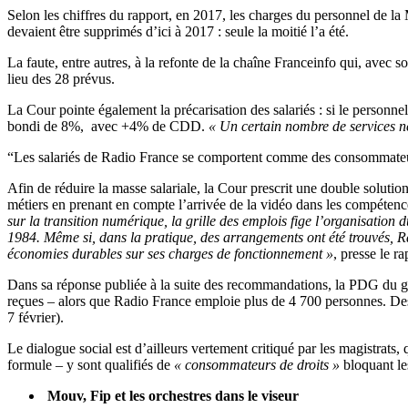
Selon les chiffres du rapport, en 2017, les charges du personnel de la
devaient être supprimés d’ici à 2017 : seule la moitié l’a été.
La faute, entre autres, à la refonte de la chaîne Franceinfo qui, avec s
lieu des 28 prévus.
La Cour pointe également la précarisation des salariés : si le person
bondi de 8%, avec +4% de CDD.
« Un certain nombre de services ne
“Les salariés de Radio France se comportent comme des consommateu
Afin de réduire la masse salariale, la Cour prescrit une double solution
métiers en prenant en compte l’arrivée de la vidéo dans les compétence
sur la transition numérique, la grille des emplois fige l’organisation
1984. Même si, dans la pratique, des arrangements ont été trouvés, Ra
économies durables sur ses charges de fonctionnement »
, presse le r
Dans sa réponse publiée à la suite des recommandations, la PDG du gro
reçues – alors que Radio France emploie plus de 4 700 personnes. Des a
7 février).
Le dialogue social est d’ailleurs vertement critiqué par les magistrats,
formule – y sont qualifiés de
« consommateurs de droits »
bloquant le
Mouv, Fip et les orchestres dans le viseur