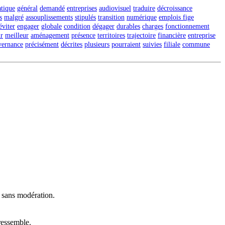
tique
général
demandé
entreprises
audiovisuel
traduire
décroissance
s
malgré
assouplissements
stipulés
transition
numérique
emplois fige
éviter
engager
globale
condition
dégager
durables
charges
fonctionnement
ir
meilleur
aménagement
présence
territoires
trajectoire
financière
entreprise
vernance
précisément
décrites
plusieurs
pourraient
suivies
filiale
commune
t sans modération.
ressemble.