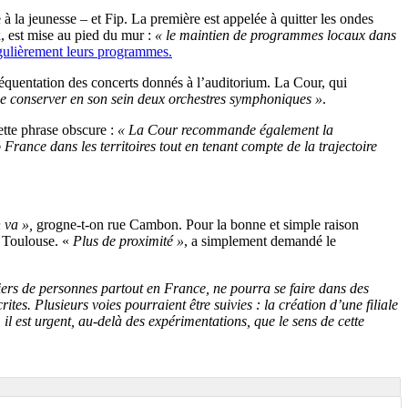
à la jeunesse – et Fip. La première est appelée à quitter les ondes
, est mise au pied du mur :
«
le maintien de programmes locaux dans
gulièrement leurs programmes.
réquentation des concerts donnés à l’auditorium. La Cour, qui
 de conserver en son sein deux orchestres symphoniques »
.
ette phrase obscure :
«
La Cour recommande également la
ance dans les territoires tout en tenant compte de la trajectoire
n va »,
grogne-t-on rue Cambon. Pour la bonne et simple raison
t Toulouse. «
Plus de proximité »
, a simplement demandé le
liers de personnes partout en France, ne pourra se faire dans des
tes. Plusieurs voies pourraient être suivies : la création d’une filiale
il est urgent, au-delà des expérimentations, que le sens de cette