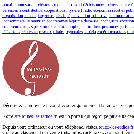
actualité
innovation
télérama
augmenter
travail
décloisonner
métiers
mouv fi
versements
contribution
coopérations
mystère
! radio
économies
recettes
publi
organisation
modèle
largement
décalqué
convention
collective
communicatio
consommateurs
maintien
programmes
légitime
demeure
incongruité
vocation
comprend
sait pas
proximité
évolution
impliquant
milliers
personnes
partout
télévisions
réunissant
réseaux
filiales
régionales
au-delà
expérimentations
init
Découvrez la nouvelle façon d’écouter gratuitement la radio et vos pod
Notre site
toutes-les-radios.fr
est un portail qui regroupe plusieurs cen
Depuis votre ordinateur ou votre téléphone, visitez
toutes-les-radios.fr
Grâce au classement par genre (hits, infos, rock, jazz…) ou par thème