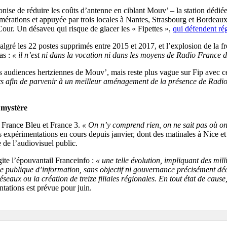
ise de réduire les coûts d’antenne en ciblant Mouv’ – la station dédiée 
érations et appuyée par trois locales à Nantes, Strasbourg et Bordeaux
 Cour. Un désaveu qui risque de glacer les « Fipettes »,
qui défendent ré
gré les 22 postes supprimés entre 2015 et 2017, et l’explosion de la f
as :
« il n’est ni dans la vocation ni dans les moyens de Radio France
les audiences hertziennes de Mouv’, mais reste plus vague sur Fip avec c
 afin de parvenir à un meilleur aménagement de la présence de Radio Fr
 mystère
re France Bleu et France 3.
« On n’y comprend rien, on ne sait pas où o
ses expérimentations en cours depuis janvier, dont des matinales à Nice e
 de l’audiovisuel public.
gite l’épouvantail Franceinfo :
« une telle évolution, impliquant des mil
ne publique d’information, sans objectif ni gouvernance précisément décri
ux ou la création de treize filiales régionales. En tout état de cause, 
tations est prévue pour juin.