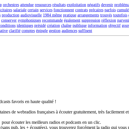
p
orchestres
attendue
ressources
résultats
exploitation
négatifs
devenir
probléma
citaires
salariale
certain
services
fonctionnent
contrats
précaires
parfois
cumulé
n
production
audiovisuelle
1984 même
pratique
arrangements
trouvés
toutefois
conserver
symphoniques
recommande
également
suppression
réflexion
parven
conditions
identiques
présidé
création
chaîne
publique
information
objectif
gou
iative
clarifié
comptes
épingle
gestion
audiences
suffisent
casts favoris en haute qualité !
taines de webradios françaises à écouter gratuitement, très facilement e
pour écouter les meilleurs radios et podcasts en un clic.
 (sans pub, les + écoutées), vous trouverez forcément la radio qui vous 