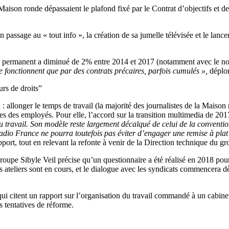
 Maison ronde dépassaient le plafond fixé par le Contrat d’objectifs et 
on passage au « tout info », la création de sa jumelle télévisée et le lan
nel permanent a diminué de 2% entre 2014 et 2017 (notamment avec le non
 fonctionnent que par des contrats précaires, parfois cumulés »,
déplor
rs de droits”
 : allonger le temps de travail (la majorité des journalistes de la Maiso
s des employés. Pour elle, l’accord sur la transition multimedia de 2017
 du travail. Son modèle reste largement décalqué de celui de la conventi
dio France ne pourra toutefois pas éviter d’engager une remise à plat 
apport, tout en relevant la refonte à venir de la Direction technique du gr
upe Sibyle Veil précise qu’un questionnaire a été réalisé en 2018 pour 
teliers sont en cours, et le dialogue avec les syndicats commencera dès
 qui citent un rapport sur l’organisation du travail commandé à un cabine
s tentatives de réforme.