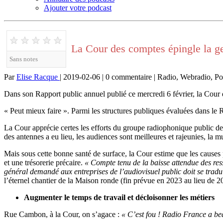
Ajouter votre podcast
★
★
★
★
★
La Cour des comptes épingle la ge
Sans notes
Par
Elise Racque
| 2019-02-06 | 0 commentaire | Radio, Webradio, Po
Dans son Rapport public annuel publié ce mercredi 6 février, la Cour d
« Peut mieux faire ». Parmi les structures publiques évaluées dans le 
La Cour apprécie certes les efforts du groupe radiophonique public de
des antennes a eu lieu, les audiences sont meilleures et rajeunies, la m
Mais sous cette bonne santé de surface, la Cour estime que les causes p
et une trésorerie précaire.
«
Compte tenu de la baisse attendue des ress
général demandé aux entreprises de l’audiovisuel public doit se tradu
l’éternel chantier de la Maison ronde (fin prévue en 2023 au lieu de 2
Augmenter le temps de travail et décloisonner les métiers
Rue Cambon, à la Cour, on s’agace :
« C’est fou ! Radio France a bea