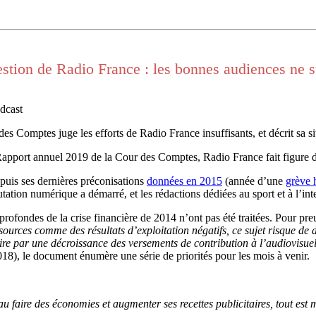
stion de Radio France : les bonnes audiences ne s
dcast
es Comptes juge les efforts de Radio France insuffisants, et décrit sa s
Rapport annuel 2019 de la Cour des Comptes, Radio France fait figure d’é
puis ses dernières préconisations
données en 2015
(année d’une
grève 
utation numérique a démarré, et les rédactions dédiées au sport et à l’int
rofondes de la crise financière de 2014 n’ont pas été traitées. Pour preu
ources comme des résultats d’exploitation négatifs, ce sujet risque de d
ire par une décroissance des versements de contribution à l’audiovisue
018), le document énumère une série de priorités pour les mois à venir.
u faire des économies et augmenter ses recettes publicitaires, tout est 