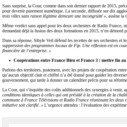
Sans surprise, la Cour, comme dans son dernier rapport de 2015, précon
pour devenir purement numérique. La seconde, diffusée sur dix agglom
trois villes sans raison légitime demeure une incongruité »
, assène la
Même verdict sans appel pour les deux orchestres de Radio France, mal
demandait déjà la fusion des deux formations en 2015, n’en démord p
Dans sa réponse, Sibyle Veil défend les recettes de ses orchestres et 
suppression des programmes locaux de Fip. Une réflexion est en cours
financière de l’entreprise. »
Coopérations entre France Bleu et France 3 : mettre fin au
Parlons des territoires, justement, avec les projets de coopération ent
qu’aucun objectif clair et chiffré n’a été donné pour guider les diver
gouvernement, qui tarde à donner un calendrier précis pour sa réforme
La Cour, qui s’inquiète des coûts additionnels des synergies à venir, a
conditions identiques à celles qui ont présidé à la création de la chaî
commune à France Télévisions et Radio France réunissant les deux résea
initiative soit clarifié. »
L’urgence attendra : l’évaluation des expérimen