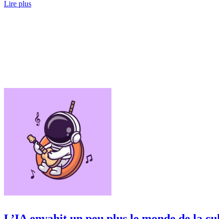
Lire plus
L’IA envahit un peu plus le monde de la cu