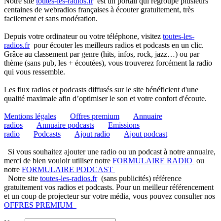
Notre site
toutes-les-radios.fr
est un portail qui regroupe plusieurs
centaines de webradios françaises à écouter gratuitement, très
facilement et sans modération.
Depuis votre ordinateur ou votre téléphone, visitez
toutes-les-
radios.fr
pour écouter les meilleurs radios et podcasts en un clic.
Grâce au classement par genre (hits, infos, rock, jazz…) ou par
thème (sans pub, les + écoutées), vous trouverez forcément la radio
qui vous ressemble.
Les flux radios et podcasts diffusés sur le site bénéficient d'une
qualité maximale afin d’optimiser le son et votre confort d'écoute.
Mentions légales
Offres premium
Annuaire
radios
Annuaire podcasts
Emissions
radio
Podcasts
Ajout radio
Ajout podcast
Si vous souhaitez ajouter une radio ou un podcast à notre annuaire,
merci de bien vouloir utiliser notre
FORMULAIRE RADIO
ou
notre
FORMULAIRE PODCAST
Notre site
toutes-les-radios.fr
(sans publicités) référence
gratuitement vos radios et podcasts. Pour un meilleur référencement
et un coup de projecteur sur votre média, vous pouvez consulter nos
OFFRES PREMIUM