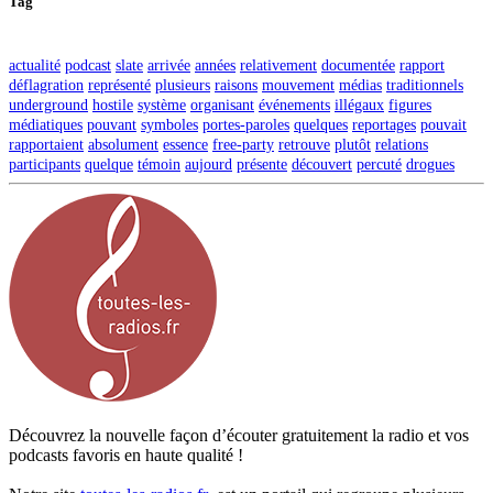
Tag
actualité
podcast
slate
arrivée
années
relativement
documentée
rapport
déflagration
représenté
plusieurs
raisons
mouvement
médias
traditionnels
underground
hostile
système
organisant
événements
illégaux
figures
médiatiques
pouvant
symboles
portes-paroles
quelques
reportages
pouvait
rapportaient
absolument
essence
free-party
retrouve
plutôt
relations
participants
quelque
témoin
aujourd
présente
découvert
percuté
drogues
Découvrez la nouvelle façon d’écouter gratuitement la radio et vos
podcasts favoris en haute qualité !