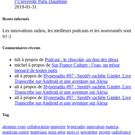
l’Université Paris Dauphine
2019-01-31
Restez informés
Les innovations radios, les meilleurs podcasts et les nouveautés sont
ici :)
Commentaires récents
tuli
à propos de
Podcast : le chocolat, un don des dieux
michel
à propos de
Sur France Culture : l’eau, un trésor
menacé de toutes parts
ali
à propos de
Hyperradio #97 : Spotify rachète Gimlet, Live
Transcribe sur Android et une aventure sur Alexa
ali
à propos de
Hyperradio #97 : Spotify rachète Gimlet, Live
Transcribe sur Android et une aventure sur Alexa
ali
à propos de
Hyperradio #97 : Spotify rachète Gimlet, Live
Transcribe sur Android et une aventure sur Alexa
Tag
abonnez-vous
collaboration
emporter
hyperradio
innovation
materia
matériau-centré
matériaux
mini-série
mois-ci
newsletter
projets
radiofrance