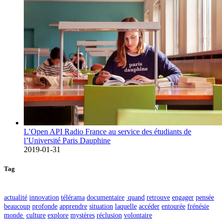
L’Open API Radio France au service des étudiants de
l’Université Paris Dauphine
2019-01-31
Tag
actualité
innovation
télérama
documentaire
quand
retrouve
engager
pensée
beaucoup
profonde
apprendre
situation
laquelle
accéder
entourée
frénésie
monde
culture
explore
mystères
réclusion
volontaire