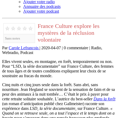
Ajouter votre radio
Annuaire des podcasts
Ajouter votre podcast
France Culture explore les
★
★
★
★
★
mystères de la réclusion
volontaire
Sans notes
Par
Carole Lefrançois
| 2020-04-07 | 0 commentaire | Radio,
Webradio, Podcast
Elles vivent seules, en montagne, en forêt, temporairement ou non.
Pour “LSD, la série documentaire” sur France Culture, des femmes
de tous âges et de toutes conditions expliquent leur choix de se
soustraire au fracas du monde.
Cinq nuits et cinq jours seule dans la forêt. Sans abri, sans
nourriture. Jean Hegland se souvient de la sensation de faim et de sa
peur des animaux à la nuit tombée… C’était le prix à payer pour
cette retraite solitaire souhaitée. L’autrice du best-seller
Dans la forêt
(un roman d’anticipation publié chez Gallmeister) raconte son
expérience dans
LSD, la série documentaire,
sur France Culture.
«
Quand on se retrouve seule, on a tout l’espace et le temps dont on a
besoin pour s’engager dans une pensée beaucoup plus profonde,