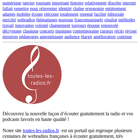
numérique
janvier
tournant
important
histoire
relativement
discrète
internet
fallait
remettre
pour réinventer
identité
chaîne
ergonomie
entièrement
adaptés
mobiles
écoute
réécoute
totalement
repensé
facilité
éditoriale
enrichit
webradios
thématiques
nouveau
francemusiquefr
résultat
méthodes
travail
innovantes
volonté
changement
toujours
époque
renouvelé
décryptage
classique
concerts
musiques
contemporaine
curieux
récits
réviser
épreuves
pédagogies
apprentissage
audience
élargit
amélioration
continue
Découvrez la nouvelle façon d’écouter gratuitement la radio et vos
podcasts favoris en haute qualité !
Notre site
toutes-les-radios.fr
est un portail qui regroupe plusieurs
centaines de webradios françaises à écouter gratuitement, très