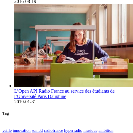
2016-08-19
L’Open API Radio France au service des étudiants de
l’Université Paris Dauphine
2019-01-31
Tag
veille
innovation
son 3d
radiofrance
hyperradio
musique
ambition