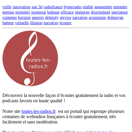
veille
innovation
son 3d
radiofrance
hyperradio
réalité
augmentée
entendre
mettais
première
monterai
ludique
efficace
immerge
directement
spectateur
contenus
horizon
apports
delmoly
service
narration
acoustique
dolmayan
batteur
virtuelle
illusion
narrative
écouter
Découvrez la nouvelle façon d’écouter gratuitement la radio et vos
podcasts favoris en haute qualité !
Notre site
toutes-les-radios.fr
est un portail qui regroupe plusieurs
centaines de webradios françaises à écouter gratuitement, très
facilement et sans modération.