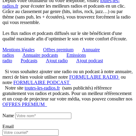
Depuis votre ordinateur ou votre téléphone, visitez
toutes-les-
radios.fr
pour écouter les meilleurs radios et podcasts en un clic.
Grâce au classement par genre (hits, infos, rock, jazz…) ou par
thème (sans pub, les + écoutées), vous trouverez forcément la radio
qui vous ressemble.
Les flux radios et podcasts diffusés sur le site bénéficient d'une
qualité maximale afin d’optimiser le son et votre confort d'écoute.
Mentions légales
Offres premium
Annuaire
radios
Annuaire podcasts
Emissions
radio
Podcasts
Ajout radio
Ajout podcast
Si vous souhaitez ajouter une radio ou un podcast à notre annuaire,
merci de bien vouloir utiliser notre
FORMULAIRE RADIO
ou
notre
FORMULAIRE PODCAST
Notre site
toutes-les-radios.fr
(sans publicités) référence
gratuitement vos radios et podcasts. Pour un meilleur référencement
et un coup de projecteur sur votre média, vous pouvez consulter nos
OFFRES PREMIUM
Name
Email