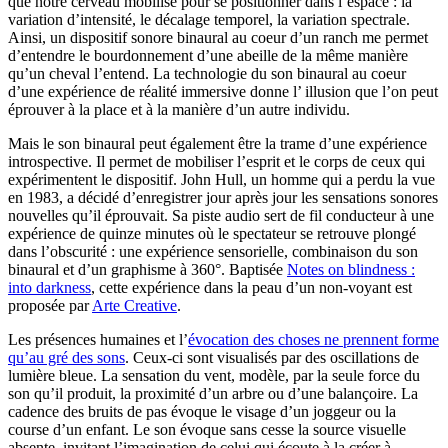
que notre cerveau mobilise pour se positionner dans l’espace : la
variation d’intensité, le décalage temporel, la variation spectrale.
Ainsi, un dispositif sonore binaural au coeur d’un ranch me permet
d’entendre le bourdonnement d’une abeille de la même manière
qu’un cheval l’entend. La technologie du son binaural au coeur
d’une expérience de réalité immersive donne l’ illusion que l’on peut
éprouver à la place et à la manière d’un autre individu.
Mais le son binaural peut également être la trame d’une expérience
introspective. Il permet de mobiliser l’esprit et le corps de ceux qui
expérimentent le dispositif. John Hull, un homme qui a perdu la vue
en 1983, a décidé d’enregistrer jour après jour les sensations sonores
nouvelles qu’il éprouvait. Sa piste audio sert de fil conducteur à une
expérience de quinze minutes où le spectateur se retrouve plongé
dans l’obscurité : une expérience sensorielle, combinaison du son
binaural et d’un graphisme à 360°. Baptisée
Notes on blindness :
into darkness
, cette expérience dans la peau d’un non-voyant est
proposée par
Arte Creative
.
Les présences humaines et l’
évocation des choses ne prennent forme
qu’au gré des sons
. Ceux-ci sont visualisés par des oscillations de
lumière bleue. La sensation du vent, modèle, par la seule force du
son qu’il produit, la proximité d’un arbre ou d’une balançoire. La
cadence des bruits de pas évoque le visage d’un joggeur ou la
course d’un enfant. Le son évoque sans cesse la source visuelle
absente, invitant l’imagination de celui qui écoute à la créer à