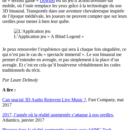
de « serious game »
Dowino
est un jeu d’action-aventure sur
mobile, où l’ouïe remplace les yeux grâce à la technologie du son
3D binaural. Transportés dans une aventure chevaleresque inspirée
de l’époque médiévale, les joueurs ne peuvent compter que sur leurs
oreilles pour mener à bien leur quête.
L’Application jeu « A Blind Legend »
Je peux renouveler l’expérience qui sera à chaque fois singulière, ce
qui n’est pas le cas du « spectacle immersif ». Le son binaural me
permet d’entendre en aveugle, et pas simplement à la place d’un
aveugle. Et c’est en cela qu’il bouleverse véritablement les codes
traditionnels du récit.
Par Laure Delmoly
A lire :
Can spacial 3D Audio Reinvent Live Music ?
, Fast Company, mai
2017
2017, l’année où la réalité augmentée s’attaque à nos oreilles
,
Atlantico, janvier 2017
Plongez dans la réalité augmentée sonore avec ASPIC Tech
,