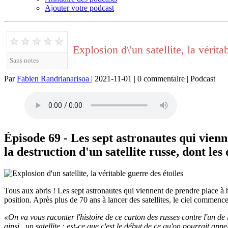
Ajouter votre podcast
★
★
★
★
★
Explosion d\'un satellite, la vérita
Sans notes
Par
Fabien Randrianarisoa
| 2021-11-01 | 0 commentaire | Podcast
Épisode 69 - Les sept astronautes qui vienne
la destruction d'un satellite russe, dont les
Tous aux abris ! Les sept astronautes qui viennent de prendre place à bor
position. Après plus de 70 ans à lancer des satellites, le ciel comme
«On va vous raconter l'histoire de ce carton des russes contre l'un de 
ainsi un satellite : est-ce que c'est le début de ce qu'on pourrait app