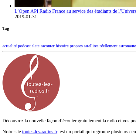
L’Open API Radio France au service des étudiants de l’Univers
2019-01-31
Tag
actualité
podcast
slate
raconter
histoire
propres
satellites
réellement
astronaute
Découvrez la nouvelle façon d’écouter gratuitement la radio et vos pod
Notre site
toutes-les-radios.fr
est un portail qui regroupe plusieurs cen