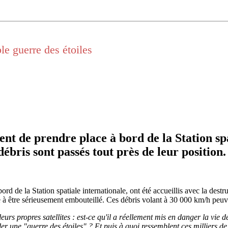
ble guerre des étoiles
nt de prendre place à bord de la Station spat
 débris sont passés tout près de leur position.
d de la Station spatiale internationale, ont été accueillis avec la destruc
nce à être sérieusement embouteillé. Ces débris volant à 30 000 km/h pe
leurs propres satellites : est-ce qu'il a réellement mis en danger la vie
eler une "guerre des étoiles" ? Et puis à quoi ressemblent ces milliers d