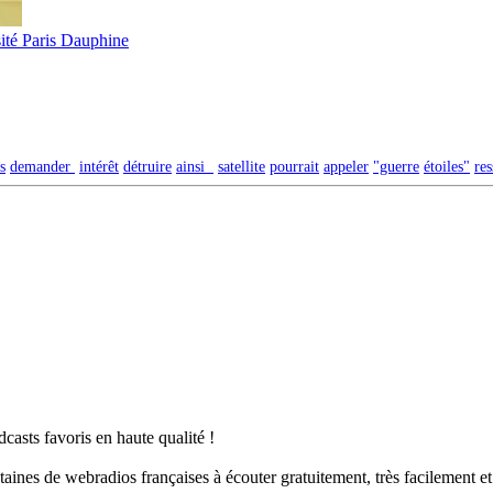
ité Paris Dauphine
s
demander
intérêt
détruire
ainsi
satellite
pourrait
appeler
"guerre
étoiles"
re
casts favoris en haute qualité !
taines de webradios françaises à écouter gratuitement, très facilement e