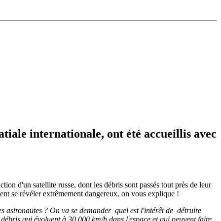
iale internationale, ont été accueillis avec
tion d'un satellite russe, dont les débris sont passés tout près de leur
uvent se révéler extrêmement dangereux, on vous explique !
 des astronautes ? On va se demander quel est l'intérêt de détruire
e débris qui évoluent à 30 000 km/h dans l'espace et qui peuvent faire