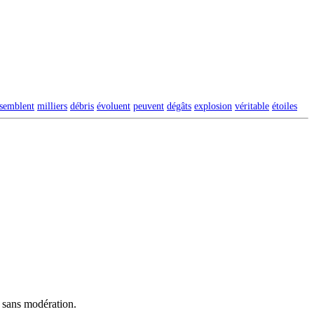
ssemblent
milliers
débris
évoluent
peuvent
dégâts
explosion
véritable
étoiles
t sans modération.