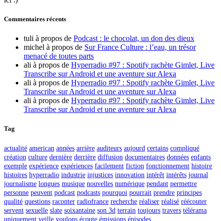
Commentaires récents
tuli
à propos de
Podcast : le chocolat, un don des dieux
michel
à propos de
Sur France Culture : l’eau, un trésor
menacé de toutes parts
ali
à propos de
Hyperradio #97 : Spotify rachète Gimlet, Live
Transcribe sur Android et une aventure sur Alexa
ali
à propos de
Hyperradio #97 : Spotify rachète Gimlet, Live
Transcribe sur Android et une aventure sur Alexa
ali
à propos de
Hyperradio #97 : Spotify rachète Gimlet, Live
Transcribe sur Android et une aventure sur Alexa
Tag
actualité
american
années
arrière
auditeurs
aujourd
certains
compliqué
création
culture
dernière
derrière
diffusion
documentaires
données
enfants
exemple
expérience
expériences
facilement
fiction
fonctionnement
histoire
histoires
hyperradio
industrie
injustices
innovation
intérêt
intérêts
journal
journalisme
longues
musique
nouvelles
numérique
pendant
permettre
personne
peuvent
podcast
podcasts
pourquoi
pourrait
prendre
principes
qualité
questions
raconter
radiofrance
recherche
réaliser
réalisé
réécouter
servent
sexuelle
slate
soixantaine
son 3d
terrain
toujours
travers
télérama
uniquement
veille
voulons
écoute
émissions
épisodes