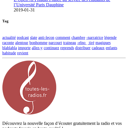
l’Université Paris Dauphine
2019-01-31
Tag
actualité
podcast
slate
anti-leçon
comment
chambre
-narratrice
légende
raconte
alentour
bonhomme
parcourt
traineau
-elno
tiré
magiques
blablabla
importe
allez-y
continuez
reprends
distribuer
cadeaux
enfants
habitude
revient
Découvrez la nouvelle façon d’écouter gratuitement la radio et vos