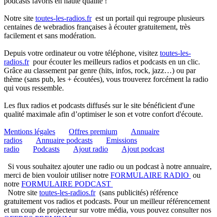
podcasts favoris en haute qualité !
Notre site
toutes-les-radios.fr
est un portail qui regroupe plusieurs
centaines de webradios françaises à écouter gratuitement, très
facilement et sans modération.
Depuis votre ordinateur ou votre téléphone, visitez
toutes-les-
radios.fr
pour écouter les meilleurs radios et podcasts en un clic.
Grâce au classement par genre (hits, infos, rock, jazz…) ou par
thème (sans pub, les + écoutées), vous trouverez forcément la radio
qui vous ressemble.
Les flux radios et podcasts diffusés sur le site bénéficient d'une
qualité maximale afin d’optimiser le son et votre confort d'écoute.
Mentions légales
Offres premium
Annuaire
radios
Annuaire podcasts
Emissions
radio
Podcasts
Ajout radio
Ajout podcast
Si vous souhaitez ajouter une radio ou un podcast à notre annuaire,
merci de bien vouloir utiliser notre
FORMULAIRE RADIO
ou
notre
FORMULAIRE PODCAST
Notre site
toutes-les-radios.fr
(sans publicités) référence
gratuitement vos radios et podcasts. Pour un meilleur référencement
et un coup de projecteur sur votre média, vous pouvez consulter nos