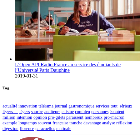
L’Open API Radio France au service des étudiants de
l’Université Paris Dauphine
2019-01-31
Tag
actualité
innovation
télérama
journal
gastronomique
services
tout
sérieux
légers…
légers
sourire
auditeurs
cuisine
combien
personnes
écoutent
million
intention
opinion
pro-gilets
paraissent
nombreux
pro-macron
exemple
longtemps
souvent
française
tranche
davantage
analyse
réflexion
digestion
florence
paracuellos
matinale