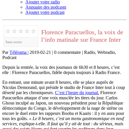
Ajouter votre radio
Annuaire des podcasts
Ajouter votre podcast
★
★
★
★
★
Florence Paracuellos, la voix de
l’info matinale sur France Inter
Sans notes
Par
Télérama
| 2019-02-21 | 0 commentaire | Radio, Webradio,
Podcast
Depuis la rentrée, la voix des journaux de 6h30 et 8 heures, c’est
elle : Florence Paracuellos, fidèle depuis toujours à Radio France.
En entrant, une minute avant 8 heures, elle se place auprès de
Nicolas Demorand, qui préside le studio de France Inter tout à coup
déserté par les chroniqueurs.
C’est l’heure du journal.
Florence
Paracuellos attaque d’une voix musclée les titres du jour. Carlos
Ghosn inculpé au Japon, un nouveau président pour la République
démocratique du Congo, le développement de la nage de sirène ou
encore le duel entre les rappeurs Booba et Kaaris : il y en aura pour
tous les goûts.
« Le 8 heures, c’est un menu gastronomique en neuf
services,
explique-t-elle.
Il faut qu’il y ait de tout : du sérieux, mais
aussi des sujets légers qui font sourire les auditeurs dans leur