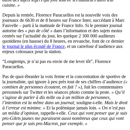
cuisine. »
Depuis la rentrée, Florence Paracuellos est la nouvelle voix des
journaux de 6h30 et de 8 heures sur France Inter, succédant à Marc
Fauvelle – parti à la matinale de France Info. Si le premier journal
autorise des
« pas de côté »
dans l’information et des sujets moins
centrés sur l’actualité du jour, les quelque 2 300 000 auditeurs
quotidiens (en hausse) du 8 heures, en revanche, font de ce dernier
le journal le plus écouté de France
, et un carrefour d’audience aux
enjeux colossaux pour la station.
“Longtemps, je n’ai pas eu envie de me lever tôt”, Florence
Paracuellos.
Pas de quoi ébranler la voix ferme et la concentration de sportive de
la journaliste, qui ignore à peu près tout de ses chiffres d’audience
(«
combien de personnes écoutent, en fait ? »),
fuit les commentaires
personnels sur Twitter et les séances photo comme la peste.
« Qu’il
s’agisse de parler à dix mille ou à un million de personnes,
l’intention est la même dans un journal,
souligne-t-elle.
Mais le droit
à l’erreur est minime. »
Et la polémique jamais loin.
« On n’est pas
un média d’opinion,
rappelle-t-elle.
Ceux qui vont penser que je suis
pro-Gilets jaunes me paraissent aussi nombreux que ceux qui vont
penser que je suis pro-Macron, par exemple. »