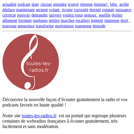
actualité
podcast
slate
-lucian
attendez
trouvé
réponse
énigme!
bête
arrête
déplace
maintenant
serpent
volant
écoute
curiosité
éternel
connait
puissance
correcte
pouvoir
demander
univers
voulez-vous
genoux
souffle
étoiles
allument
forment
quelques
petites
marches
escaliers
mènent
immense
doré
nouveau
apparence
transforme
majestueux
mangeuse
épisode
Découvrez la nouvelle façon d’écouter gratuitement la radio et vos
podcasts favoris en haute qualité !
Notre site
toutes-les-radios.fr
est un portail qui regroupe plusieurs
centaines de webradios françaises à écouter gratuitement, très
facilement et sans modération.