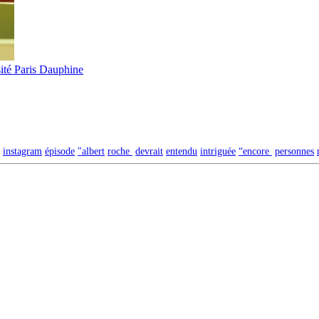
ité Paris Dauphine
instagram
épisode
"albert
roche
devrait
entendu
intriguée
“encore
personnes