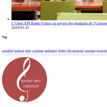
L’Open API Radio France au service des étudiants de l’Univers
2019-01-31
Tag
actualité
podcast
slate
continue
ambiance
légère
décontractée
semaine
proposé