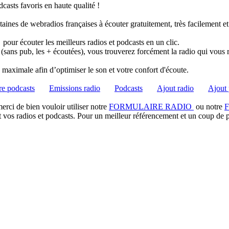
casts favoris en haute qualité !
taines de webradios françaises à écouter gratuitement, très facilement e
pour écouter les meilleurs radios et podcasts en un clic.
 (sans pub, les + écoutées), vous trouverez forcément la radio qui vous 
té maximale afin d’optimiser le son et votre confort d'écoute.
e podcasts
Emissions radio
Podcasts
Ajout radio
Ajout 
rci de bien vouloir utiliser notre
FORMULAIRE RADIO
ou notre
t vos radios et podcasts. Pour un meilleur référencement et un coup de