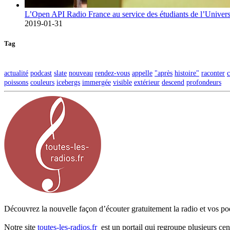
L’Open API Radio France au service des étudiants de l’Univers
2019-01-31
Tag
actualité
podcast
slate
nouveau
rendez-vous
appelle
"après
histoire"
raconter
c
poissons
couleurs
icebergs
immergée
visible
extérieur
descend
profondeurs
Découvrez la nouvelle façon d’écouter gratuitement la radio et vos pod
Notre site
toutes-les-radios.fr
est un portail qui regroupe plusieurs cen