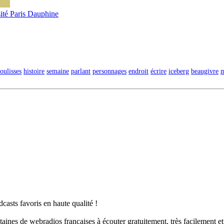
ité Paris Dauphine
oulisses
histoire
semaine
parlant
personnages
endroit
écrire
iceberg
beaugivre
m
casts favoris en haute qualité !
taines de webradios françaises à écouter gratuitement, très facilement e