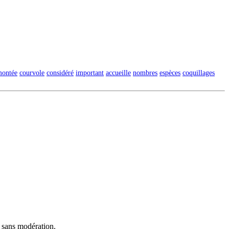
ontée
courvole
considéré
important
accueille
nombres
espèces
coquillages
t sans modération.