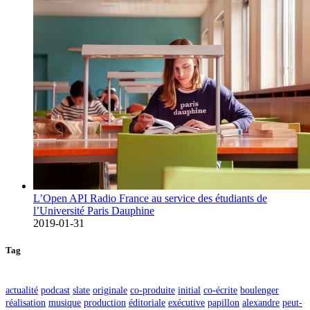
L’Open API Radio France au service des étudiants de
l’Université Paris Dauphine
2019-01-31
Tag
actualité
podcast
slate
originale
co-produite
initial
co-écrite
boulenger
réalisation
musique
production
éditoriale
exécutive
papillon
alexandre
peut-