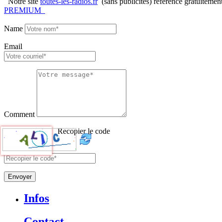
Notre site
toutes-les-radios.fr
(sans publicités) référence gratuitemen
PREMIUM
Name
Email
Comment
Recopier le code
Envoyer
Infos
Contact