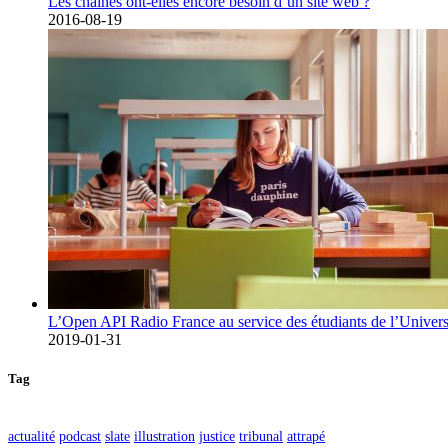
Les chaînes ont-elles encore besoin d’un site web ?
2016-08-19
L’Open API Radio France au service des étudiants de l’Univers
2019-01-31
Tag
actualité
podcast
slate
illustration
justice
tribunal
attrapé