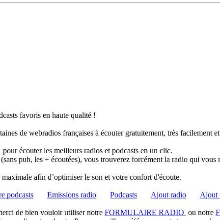
casts favoris en haute qualité !
taines de webradios françaises à écouter gratuitement, très facilement e
pour écouter les meilleurs radios et podcasts en un clic.
 (sans pub, les + écoutées), vous trouverez forcément la radio qui vous 
té maximale afin d’optimiser le son et votre confort d'écoute.
e podcasts
Emissions radio
Podcasts
Ajout radio
Ajout 
rci de bien vouloir utiliser notre
FORMULAIRE RADIO
ou notre