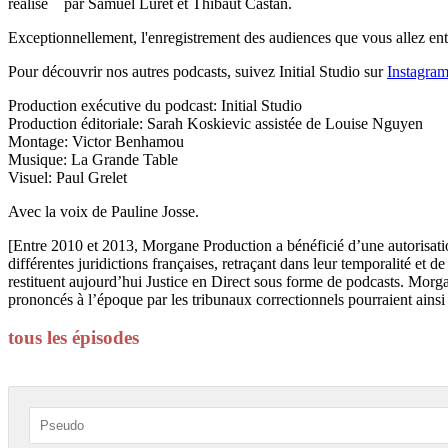
réalisé par Samuel Luret et Thibaut Castan.
Exceptionnellement, l'enregistrement des audiences que vous allez ente
Pour découvrir nos autres podcasts, suivez Initial Studio sur
Instagra
Production exécutive du podcast: Initial Studio
Production éditoriale: Sarah Koskievic assistée de Louise Nguyen
Montage: Victor Benhamou
Musique: La Grande Table
Visuel: Paul Grelet
Avec la voix de Pauline Josse.
[Entre 2010 et 2013, Morgane Production a bénéficié d’une autorisatio
différentes juridictions françaises, retraçant dans leur temporalité et
restituent aujourd’hui Justice en Direct sous forme de podcasts. Morga
prononcés à l’époque par les tribunaux correctionnels pourraient ainsi n
tous les épisodes