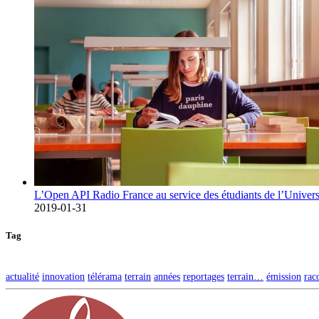
L’Open API Radio France au service des étudiants de l’Univers
2019-01-31
Tag
actualité
innovation
télérama
terrain
années
reportages
terrain…
émission
rac