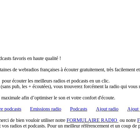
casts favoris en haute qualité !
taines de webradios françaises à écouter gratuitement, très facilement e
pour écouter les meilleurs radios et podcasts en un clic.
 (sans pub, les + écoutées), vous trouverez forcément la radio qui vous 
té maximale afin d’optimiser le son et votre confort d'écoute.
e podcasts
Emissions radio
Podcasts
Ajout radio
Ajout 
rci de bien vouloir utiliser notre
FORMULAIRE RADIO
ou notre
t vos radios et podcasts. Pour un meilleur référencement et un coup de