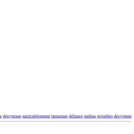
ce
décryptage
particulièrement
important
défiance
médias
invisibles
décryptent