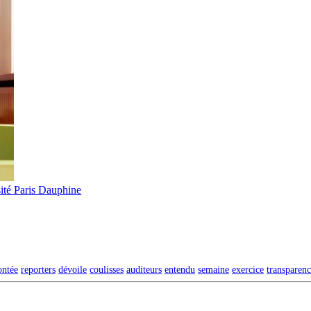
ité Paris Dauphine
ontée
reporters
dévoile
coulisses
auditeurs
entendu
semaine
exercice
transparen