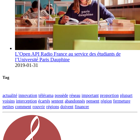
L’Open API Radio France au service des étudiants de
l’Université Paris Dauphine
2019-01-31
Tag
actualité
innovation
télérama
possède
réseau
important
proportion
plupart
voisins
interception
écartés
sentent
abandonnés
pensent
région
fermeture
petites
comment
rouvrir
régions
doivent
financer