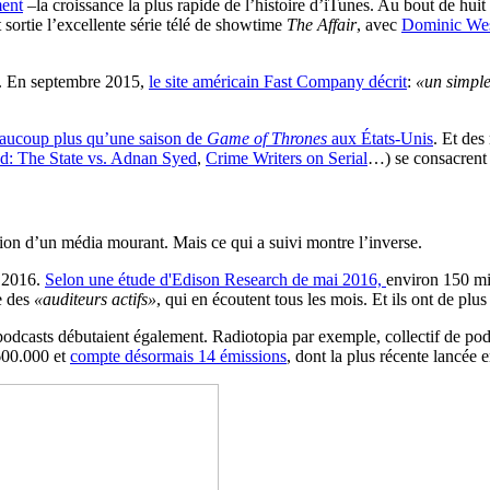
ment
–la croissance la plus rapide de l’histoire d’iTunes. Au bout de hui
sortie l’excellente série télé de showtime
The Affair
, avec
Dominic We
l. En septembre 2015,
le site américain Fast Company décrit
:
«un simple 
aucoup plus qu’une saison de
Game of Thrones
aux États-Unis
. Et des
d: The State vs. Adnan Syed
,
Crime Writers on Serial
…) se consacrent e
lsion d’un média mourant. Mais ce qui a suivi montre l’inverse.
t 2016.
Selon une étude d'Edison Research de mai 2016,
environ 150 mi
e des
«auditeurs actifs»
, qui en écoutent tous les mois. Et ils ont de plu
 podcasts débutaient également. Radiotopia par exemple, collectif de po
 600.000 et
compte désormais 14 émissions
, dont la plus récente lancée 