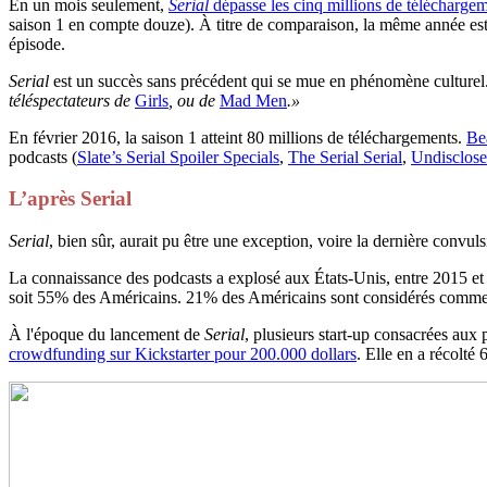
En un mois seulement,
Serial
dépasse les cinq millions de télécharge
saison 1 en compte douze). À titre de comparaison, la même année est 
épisode.
Serial
est un succès sans précédent qui se mue en phénomène culture
téléspectateurs de
Girls
, ou de
Mad Men
.»
En février 2016, la saison 1 atteint 80 millions de téléchargements.
Be
podcasts (
Slate’s Serial Spoiler Specials
,
The Serial Serial
,
Undisclose
L’après Serial
Serial
, bien sûr, aurait pu être une exception, voire la dernière convu
La connaissance des podcasts a explosé aux États-Unis, entre 2015 e
soit 55% des Américains. 21% des Américains sont considérés comm
À l'époque du lancement de
Serial
, plusieurs start-up consacrées aux
crowdfunding sur Kickstarter pour 200.000 dollars
. Elle en a récolté