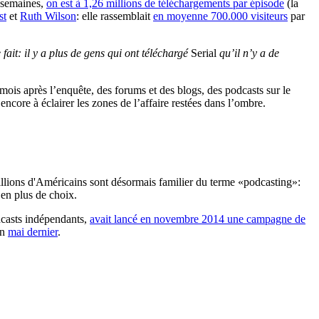
t semaines,
on est à 1,26 millions de téléchargements par épisode
(la
st
et
Ruth Wilson
: elle rassemblait
en moyenne 700.000 visiteurs
par
fait: il y a plus de gens qui ont téléchargé
Serial
qu’il n’y a de
 mois après l’enquête, des forums et des blogs, des podcasts sur le
ncore à éclairer les zones de l’affaire restées dans l’ombre.
llions d'Américains sont désormais familier du terme «podcasting»:
s en plus de choix.
dcasts indépendants,
avait lancé en novembre 2014 une campagne de
en
mai dernier
.