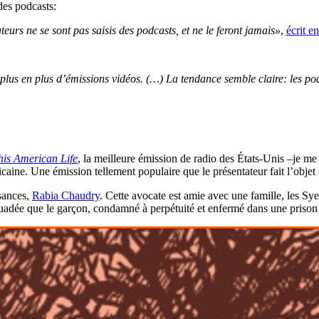
des podcasts:
eurs ne se sont pas saisis des podcasts, et ne le feront jamais»
,
écrit e
us en plus d’émissions vidéos. (…) La tendance semble claire: les podc
his American Life
, la meilleure émission de radio des États-Unis –je me
ricaine. Une émission tellement populaire que le présentateur fait l’objet
sances,
Rabia Chaudry
. Cette avocate est amie avec une famille, les Sye
uadée que le garçon, condamné à perpétuité et enfermé dans une prison à