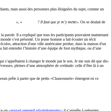
étudiants, mais aussi des personnes plus éloignées du sujet, comme un
The Lapse
»
,
«
Invisibilia
? Il faut que je m’y mette»
. On se dealait de
a parole. Il a expliqué que tous les participants pouvaient maintenant
 le monde s’est présenté. Un jeune homme a fait écouter un récit
 écolos, attraction d'une ville américaine perdue, dans la maison d'un
me a fait entendre l’histoire d’une équipe de foot mythique, ou d’une
s qui s’apprêtaient à changer le monde par le son. Je me suis dit que dix-
reuses, pleines d’une atmosphère de certitude: celle d’être là à un
 serais prête à parier que de petits «Chaseounets» émergent en ce
nce un
«nouvel appareil révolutionnaire»
: il s’apprête à présenter