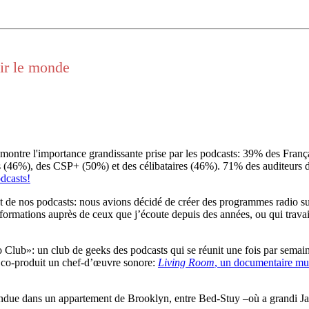
ir le monde
tre l'importance grandissante prise par les podcasts: 39% des Françai
s (46%), des CSP+ (50%) et des célibataires (46%). 71% des auditeurs d
dcasts!
nt de nos podcasts: nous avions décidé de créer des programmes radio su
nformations auprès de ceux que j’écoute depuis des années, ou qui trav
lub»: un club de geeks des podcasts qui se réunit une fois par semaine,
t co-produit un chef-d’œuvre sonore:
Living Room
, un documentaire mul
 rendue dans un appartement de Brooklyn, entre Bed-Stuy –où a grandi Ja