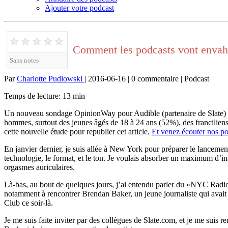
Ajouter votre podcast
★
★
★
★
★
Comment les podcasts vont envah
Sans notes
Par
Charlotte Pudlowski
| 2016-06-16 | 0 commentaire | Podcast
Temps de lecture: 13 min
Un nouveau sondage OpinionWay pour Audible (partenaire de Slate) mon
hommes, surtout des jeunes âgés de 18 à 24 ans (52%), des francilien
cette nouvelle étude pour republier cet article.
Et venez écouter nos po
En janvier dernier, je suis allée à New York pour préparer le lanceme
technologie, le format, et le ton. Je voulais absorber un maximum d’i
orgasmes auriculaires.
Là-bas, au bout de quelques jours, j’ai entendu parler du «NYC Radio C
notamment à rencontrer Brendan Baker, un jeune journaliste qui avai
Club ce soir-là.
Je me suis faite inviter par des collègues de Slate.com, et je me suis