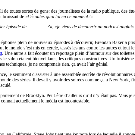
pli de toutes sortes de gens: des journalistes de la radio publique, des 
on bruissait de
«t’écoutes quoi toi en ce moment?»
nier épisode de
The Heart
?»
,
«je viens de découvrir un podcast anglais
léphones plein de nouveaux épisodes à découvrir, Brendan Baker a pris l
Tout le monde s’est mis en cercle, tassés les uns contre les autres et tout
st
. Une autre a fait écouter un reportage plein d’humour sur des toilettes
ans le salon étaient bienveillants, les critiques constructives. Un troisiè
mes techniques, je ne comprenais rien, ça avait l’air génial.
scence, le sentiment d'assister à une assemblée secrète de révolutionnaire
onde des séries, il devait y avoir des soirées comme ça à New York, fiév
asculé.
appartement de Brooklyn. Peut-être d’ailleurs qu’il n’y était pas. Mais je
onnait actuellement le média est incontestable.
, en Californie, Steve Jobs tient une keynote lors de laquelle il anno