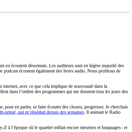
s en écoutent désormais. Les auditeurs sont en légère majorité des
e podcast écoutent également des livres audio. Nous profitons de
r internet, avec ce que cela implique de nouveauté dans la
aillent dans l’ombre des programmes qui me donnent tous les jours des
 pour en parler, se faire écouter des choses, progresser. Je cherchais
ti-primé, qui m’obsédait depuis des semaines
. Il animait le Radio
y-Z à l’époque où le quartier mêlait encore meurtres et braquages– et