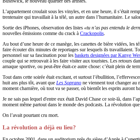
Bushwick, le nouveau quartier des artistes.
L’appartement croulait sous les vinyles, et en une heure, il s’était rem
trentenaire qui travaillait à la télé, un autre dans l’humanitaire. Le sal
Sortie des iPhones, observation des listes
«tu n’as pas entendu le der
nouvelles émissions comme du crack à
Crackopolis
.
Au bout d’une heure de ce manège, les canettes de bière vidées, les té
faire écouter dix minutes de reportages sur lesquels ils travaillaient. 
personnel sur sa fascination pour les
baskets designées par Kanye We
couple qui se retrouvait à les faire visiter aux touristes. Les retours d
arnaque sportive, ou peut-être était-ce autre chose: c’était plein de ter
Tout dans cette soirée était excitant, et surtout l’ébullition, l’efferve
huit ans plus tôt, avant que
Les Soprano
ne viennent tout changer au m
moment charnière, où tout va se passer, où bientôt les esprits auront b
Je ne sais pas lequel d'entre eux était David Chase ce soir-là, dans l’
moment même partout dans le monde des podcasts. La révolution que c
On l’avait pourtant cru mort.
La révolution a déjà eu lieu?
En octobre 2001, dans un auditorium près du siège d’Apple à Cupertino