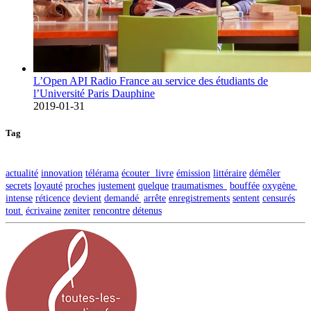
L’Open API Radio France au service des étudiants de
l’Université Paris Dauphine
2019-01-31
Tag
actualité
innovation
télérama
écouter livre
émission
littéraire
démêler
secrets
loyauté
proches
justement
quelque
traumatismes
bouffée
oxygène
intense
réticence
devient
demandé
arrête
enregistrements
sentent
censurés
tout
écrivaine
zeniter
rencontre
détenus