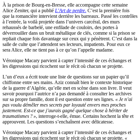
À la prison de Bourg-en-Bresse, elle accompagne cette semaine
Alice Zeniter, qui a publié
L’Art de perdre
.
C’est la première fois
que la romancière intervient derrière les barreaux. Passé les contrôles
à l’entrée, la voilà projetée dans l’univers carcéral, des murs
rehaussés de barbelé, une enfilade de couloirs, des portes à
déverrouiller dans un bruit métallique de clés, comme si la prison se
repliait chaque fois davantage sur ceux qui y pénètrent. C’est dans la
salle de culte que l’attendent ses lecteurs, impatients. Pour eux ce
sera Alice, elle ne tient pas à ce qu’on l’appelle madame.
Véronique Macary parvient à capter l’intensité de ces échanges et
les digressions qui ricochent sur le récit où chacun se projette.
L’un d’eux a écrit toute une liste de questions sur un papier qu’il
chiffonne entre ses mains. Aziz connaît bien le contexte historique
de la guerre d’Algérie, qu’elle met en scène dans son livre. Il veut
savoir pourquoi l’autrice n’a pas demandé à consulter les archives
sur sa propre famille, dont il est question entre ses lignes.
« Je n’ai
pas voulu démêler mes secrets par loyauté envers mes proches
justement. Est-ce
que j’aurais gagné quelque chose à héri
ter de
traumatismes ? »
, interroge-t-elle, émue. Certains hochent la tête et
approuvent. Les questions s’enchaînent avec délicatesse.
Véronique Macary parvient à capter l’intensité de ces échanges et
les digressions qui ricochent sur le récit où chacun se projette.
«