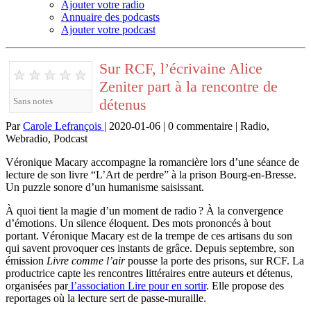
Ajouter votre radio
Annuaire des podcasts
Ajouter votre podcast
Sur RCF, l’écrivaine Alice
★
★
★
★
★
Zeniter part à la rencontre de
détenus
Sans notes
Par
Carole Lefrançois
| 2020-01-06 | 0 commentaire | Radio,
Webradio, Podcast
Véronique Macary accompagne la romancière lors d’une séance de
lecture de son livre “L’Art de perdre” à la prison Bourg-en-Bresse.
Un puzzle sonore d’un humanisme saisissant.
À quoi tient la magie d’un moment de radio ? À la convergence
d’émotions. Un silence éloquent. Des mots prononcés à bout
portant. Véronique Macary est de la trempe de ces artisans du son
qui savent provoquer ces instants de grâce. Depuis septembre, son
émission
Livre comme l’air
pousse la porte des prisons, sur RCF. La
productrice capte les rencontres littéraires entre auteurs et détenus,
organisées par
l’association Lire pour en sortir
. Elle propose des
reportages où la lecture sert de passe-muraille.