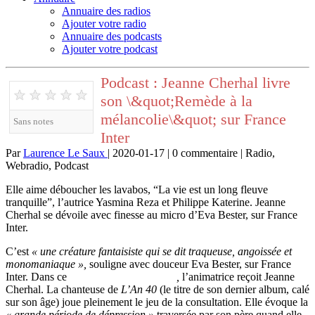
Annuaire des radios
Ajouter votre radio
Annuaire des podcasts
Ajouter votre podcast
Podcast : Jeanne Cherhal livre
★
★
★
★
★
son \&quot;Remède à la
mélancolie\&quot; sur France
Sans notes
Inter
Par
Laurence Le Saux
| 2020-01-17 | 0 commentaire | Radio,
Webradio, Podcast
Elle aime déboucher les lavabos, “La vie est un long fleuve
tranquille”, l’autrice Yasmina Reza et Philippe Katerine. Jeanne
Cherhal se dévoile avec finesse au micro d’Eva Bester, sur France
Inter.
C’est
« une créature fantaisiste qui se dit traqueuse, angoissée et
monomaniaque »,
souligne avec douceur Eva Bester, sur France
Inter. Dans ce
Remède à la mélancolie
,
l’animatrice reçoit Jeanne
Cherhal. La chanteuse de
L’An 40
(le titre de son dernier album, calé
sur son âge) joue pleinement le jeu de la consultation. Elle évoque la
« grande période de dépression »
traversée par son père quand elle