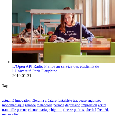
L’Open API Radio France au service des étudiants de
l’Université Paris Dauphine
2019-01-31
Tag
actualité
innovation
télérama
créature
fantaisiste
traqueuse
angoissée
monomaniaque
remède
mélancolie
période
dépression
impression
écrire
tranquille
parents
chanté
mariage
bigot…
finesse
podcast
cherhal
"remède
mélancolie"